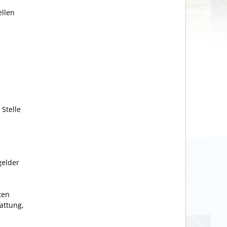
llen
Stelle
gelder
ten
attung,