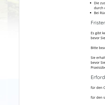
Die zu
durch 
Bei Rü
Friste
Es gibt 
bevor Si
Bitte bea
Sie erha
bevor Si
Praxisüb
Erford
für den 
für den 