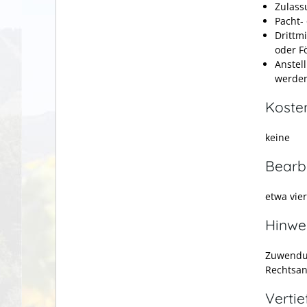
Zulass
Pacht- 
Drittmi
oder F
Anstel
werden
Koste
keine
Bearb
etwa vie
Hinwe
Zuwendun
Rechtsan
Verti