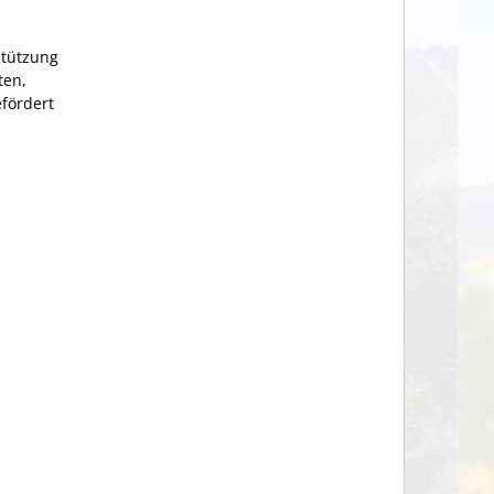
rstützung
ten,
efördert