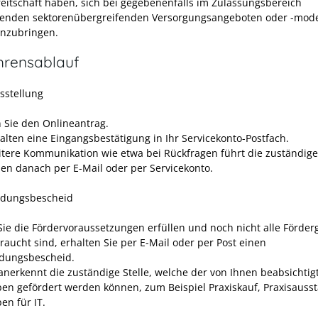
reitschaft haben, sich bei gegebenenfalls im Zulassungsbereich
enden sektorenübergreifenden Versorgungsangeboten oder -mode
einzubringen.
hrensablauf
sstellung
 Sie den Onlineantrag.
halten eine Eingangsbestätigung in Ihr Servicekonto-Postfach.
itere Kommunikation wie etwa bei Rückfragen führt die zuständige 
nen danach per E-Mail oder per Servicekonto.
ndungsbescheid
ie die Fördervoraussetzungen erfüllen und noch nicht alle Förder
raucht sind, erhalten Sie per E-Mail oder per Post einen
dungsbescheid.
anerkennt die zuständige Stelle, welche der von Ihnen beabsichtig
en gefördert werden können,
zum Beispiel Praxiskauf, Praxisausst
en für IT.