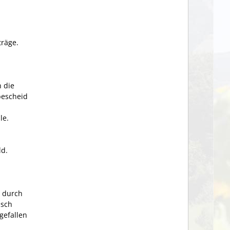
träge
.
h die
bescheid
le.
ld.
e durch
isch
gefallen