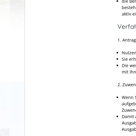
die Be
besteh
aktiv 
Verfa
1. Antrag
Nutzen
Sie er
Die we
mit Ih
2. Zuwe
Wenn S
aufgeb
Zuwen
Damit 
Ausgab
Ausgab