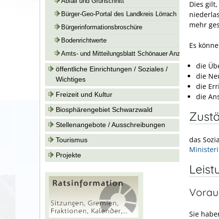
Abfall und Grünschnitt
Dies gil
niederla
Bürger-Geo-Portal des Landkreis Lörrach
mehr gesi
Bürgerinformationsbroschüre
Bodenrichtwerte
Es könne
Amts- und Mitteilungsblatt Schönauer Anzeiger
die Üb
öffentliche Einrichtungen / Soziales /
die Ne
Wichtiges
die Er
Freizeit und Kultur
die Ans
Biosphärengebiet Schwarzwald
Zustä
Stellenangebote / Ausschreibungen
das Sozi
Tourismus
Minister
Projekte
Leist
Vorau
Sie haben