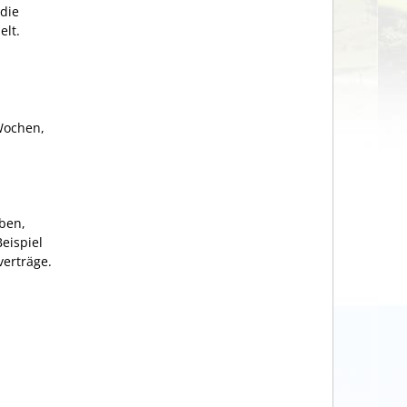
 die
elt.
 Wochen,
aben,
eispiel
verträge.