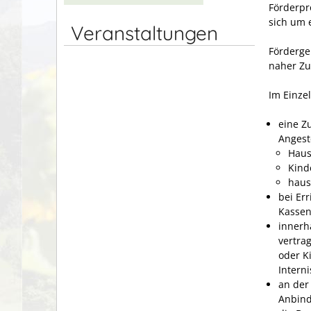
Förderp
sich um e
Veranstaltungen
Förderge
naher Zuk
Im Einze
eine Z
Angest
Haus
Kind
hausä
bei Er
Kassen
innerh
vertra
oder K
Intern
an der
Anbind