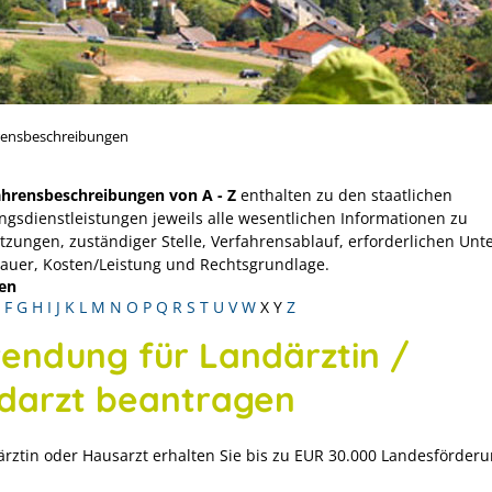
rensbeschreibungen
ahrensbeschreibungen von A - Z
enthalten zu den staatlichen
ngsdienstleistungen jeweils alle wesentlichen Informationen zu
tzungen, zuständiger Stelle, Verfahrensablauf, erforderlichen Unt
Dauer, Kosten/Leistung und Rechtsgrundlage.
en
F
G
H
I
J
K
L
M
N
O
P
Q
R
S
T
U
V
W
X
Y
Z
endung für Landärztin /
darzt beantragen
ärztin oder Hausarzt erhalten Sie bis zu EUR 30.000 Landesförderu