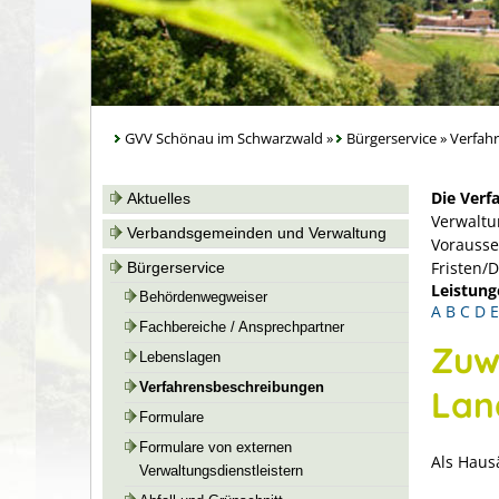
GVV Schönau im Schwarzwald
»
Bürgerservice
»
Verfah
Die Verf
Aktuelles
Verwaltu
Verbandsgemeinden und Verwaltung
Vorausse
Fristen/
Bürgerservice
Leistung
Behördenwegweiser
A
B
C
D
E
Fachbereiche / Ansprechpartner
Zuw
Lebenslagen
Verfahrensbeschreibungen
Lan
Formulare
Formulare von externen
Als Haus
Verwaltungsdienstleistern