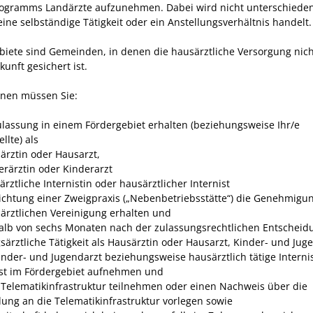
rogramms Landärzte aufzunehmen.
Dabei wird nicht unterschieden
ine selbständige Tätigkeit oder ein Anstellungsverhältnis handelt.
biete sind Gemeinden, in denen die hausärztliche Versorgung nich
unft gesichert ist.
lnen müssen Sie:
ulassung in einem Fördergebiet erhalten (beziehungsweise Ihr/e
ellte)
als
ärztin oder Hausarzt,
erärztin oder Kinderarzt
rztliche Internistin oder hausärztlicher Internist
richtung einer Zweigpraxis („Nebenbetriebsstätte“) die Genehmigu
ärztlichen Vereinigung erhalten und
alb von sechs Monaten nach der zulassungsrechtlichen Entscheid
gsärztliche Tätigkeit als Hausärztin oder Hausarzt, Kinder- und Jug
inder- und Jugendarzt beziehungsweise hausärztlich tätige Interni
ist im Fördergebiet aufnehmen und
 Telematikinfrastruktur teilnehmen oder einen Nachweis über die
ung an die Telematikinfrastruktur vorlegen sowie