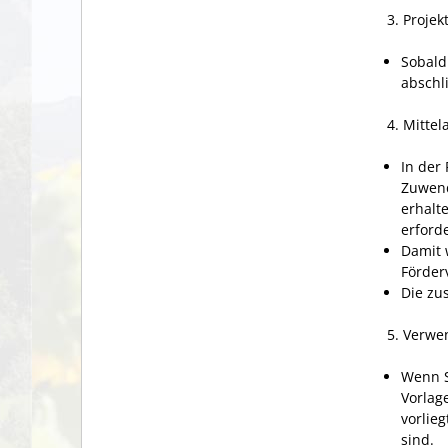
3. Proje
Sobald
abschl
4. Mittel
In der
Zuwend
erhalt
erford
Damit 
Förder
Die zu
5. Verw
Wenn S
Vorlag
vorlieg
sind.