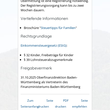
Übermittlung ist eine Registrierung notwendig.
Der Registrierungsvorgang kann bis zu zwei
Wochen dauern.
Vertiefende Informationen
Broschüre "
Steuertipps für Familien
"
Rechtsgrundlage
Einkommensteuergesetz (EStG)
:
§ 32
Kinder, Freibeträge für Kinder
§ 39 Lohnsteuerabzugsmerkmale
Freigabevermerk
31.10.2025
Oberfinanzdirektion Baden-
Württemberg als Vertreterin des
Finanzministeriums Baden-Württemberg
Zum
Seite
PDF
Seite
Seitenanfang
drucken
drucken
empfehlen