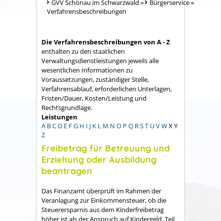
GVV Schönau im Schwarzwald
»
Bürgerservice
»
Verfahrensbeschreibungen
Die Verfahrensbeschreibungen von A - Z
enthalten zu den staatlichen
Verwaltungsdienstleistungen jeweils alle
wesentlichen Informationen zu
Voraussetzungen, zuständiger Stelle,
Verfahrensablauf, erforderlichen Unterlagen,
Fristen/Dauer, Kosten/Leistung und
Rechtsgrundlage.
Leistungen
A
B
C
D
E
F
G
H
I
J
K
L
M
N
O
P
Q
R
S
T
U
V
W
X
Y
Z
Freibetrag für Betreuung und
Erziehung oder Ausbildung
beantragen
Das Finanzamt überprüft im Rahmen der
Veranlagung zur Einkommensteuer, ob die
Steuerersparnis aus dem Kinderfreibetrag
höher ist als der Anspruch auf Kindergeld. Teil