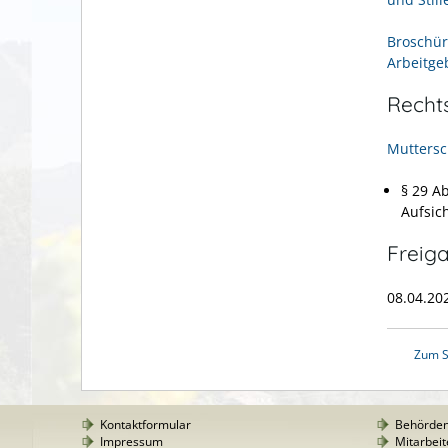
Broschür
Arbeitge
Recht
Muttersc
§ 29 A
Aufsic
Freig
08.04.20
Zum S
Kontaktformular
Behörde
Impressum
Mitarbeit