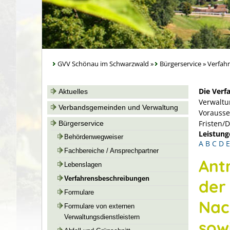
GVV Schönau im Schwarzwald
»
Bürgerservice
»
Verfah
Die Verf
Aktuelles
Verwaltu
Verbandsgemeinden und Verwaltung
Vorausse
Fristen/
Bürgerservice
Leistung
Behördenwegweiser
A
B
C
D
E
Fachbereiche / Ansprechpartner
Ant
Lebenslagen
Verfahrensbeschreibungen
der
Formulare
Nac
Formulare von externen
Verwaltungsdienstleistern
sow