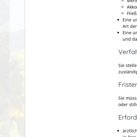
Mehr
Akko
Fließ
Eine u
Art de
Eine u
und da
Verfa
Sie stel
zuständi
Friste
Sie müss
oder stil
Erford
ärztli