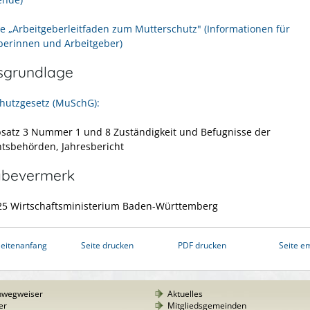
e „Arbeitgeberleitfaden zum Mutterschutz" (Informationen für
berinnen und Arbeitgeber)
sgrundlage
hutzgesetz (MuSchG):
bsatz 3 Nummer 1 und 8 Zuständigkeit und Befugnisse der
htsbehörden, Jahresbericht
abevermerk
25 Wirtschaftsministerium Baden-Württemberg
eitenanfang
Seite drucken
PDF drucken
Seite e
nwegweiser
Aktuelles
er
Mitgliedsgemeinden