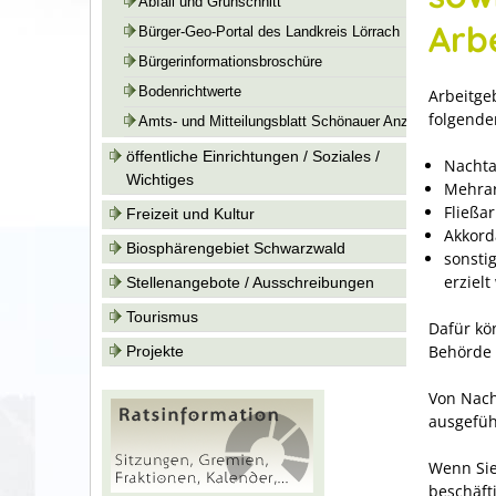
Abfall und Grünschnitt
Arb
Bürger-Geo-Portal des Landkreis Lörrach
Bürgerinformationsbroschüre
Bodenrichtwerte
Arbeitge
folgende
Amts- und Mitteilungsblatt Schönauer Anzeiger
öffentliche Einrichtungen / Soziales /
Nachta
Wichtiges
Mehrar
Fließar
Freizeit und Kultur
Akkord
Biosphärengebiet Schwarzwald
sonsti
erziel
Stellenangebote / Ausschreibungen
Tourismus
Dafür kö
Behörde 
Projekte
Von Nach
ausgefüh
Wenn Sie
beschäft