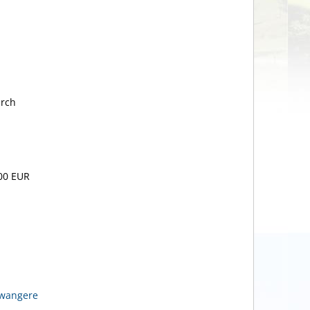
urch
00 EUR
hwangere