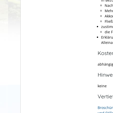
in Bez
Nach
Mehr
Akko
Fließ
zustim
die 
Erklär
Alleina
Koste
abhängig
Hinwe
keine
Verti
Broschür
und Still