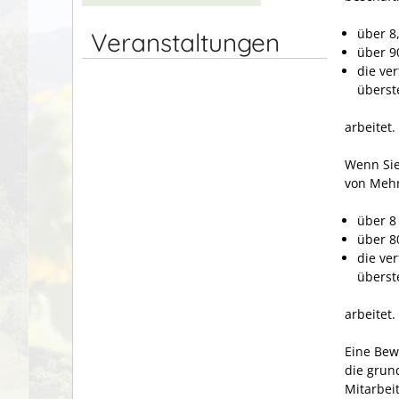
über 8
Veranstaltungen
über 9
die ve
überst
arbeitet.
Wenn Sie
von Mehr
über 8
über 8
die ve
überst
arbeitet.
Eine Bewi
die grun
Mitarbei