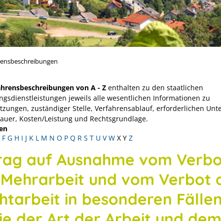
rensbeschreibungen
ahrensbeschreibungen von A - Z
enthalten zu den staatlichen
ngsdienstleistungen jeweils alle wesentlichen Informationen zu
tzungen, zuständiger Stelle, Verfahrensablauf, erforderlichen Unt
Dauer, Kosten/Leistung und Rechtsgrundlage.
en
F
G
H
I
J
K
L
M
N
O
P
Q
R
S
T
U
V
W
X
Y
Z
rag auf Ausnahme vom Verbo
 Mehrarbeit und vom Verbot 
htarbeit in besonderen Fällen
ie der Art der Arbeit und de