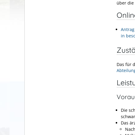
über die
Onli
Antrag
in bes
Zustä
Das für 
Abteilun
Leist
Vorau
Die sc
schwan
Das är
Nach