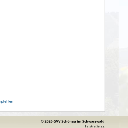
mpfehlen
© 2026 GVV Schönau im Schwarzwald
Talstraße 22