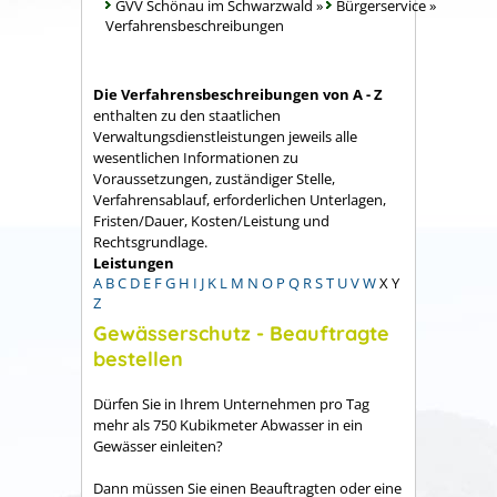
GVV Schönau im Schwarzwald
»
Bürgerservice
»
Verfahrensbeschreibungen
Die Verfahrensbeschreibungen von A - Z
enthalten zu den staatlichen
Verwaltungsdienstleistungen jeweils alle
wesentlichen Informationen zu
Voraussetzungen, zuständiger Stelle,
Verfahrensablauf, erforderlichen Unterlagen,
Fristen/Dauer, Kosten/Leistung und
Rechtsgrundlage.
Leistungen
A
B
C
D
E
F
G
H
I
J
K
L
M
N
O
P
Q
R
S
T
U
V
W
X
Y
Z
Gewässerschutz - Beauftragte
bestellen
Dürfen Sie in Ihrem Unternehmen pro Tag
mehr als 750 Kubikmeter Abwasser in ein
Gewässer einleiten?
Dann müssen Sie einen Beauftragten oder eine