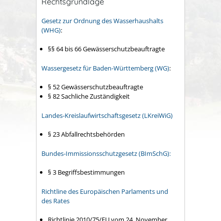
Rechtsgrundlage
Gesetz zur Ordnung des Wasserhaushalts
(WHG)
:
§§ 64 bis 66 Gewässerschutzbeauftragte
Wassergesetz für Baden-Württemberg (WG)
:
§ 52 Gewässerschutzbeauftragte
§ 82 Sachliche Zuständigkeit
Landes-Kreislaufwirtschaftsgesetz (LKreiWiG)
§ 23
Abfallrechtsbehörden
Bundes-Immissionsschutzgesetz (BImSchG):
§ 3 Begriffsbestimmungen
Richtline des Europäischen Parlaments und
des Rates
Richtlinie 2010/75/EU vom 24. November