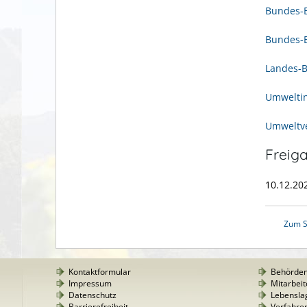
Bundes-
Bundes-B
Landes-B
Umweltin
Umweltve
Freig
10.12.2
Zum S
Kontaktformular
Behörde
Impressum
Mitarbeit
Datenschutz
Lebensla
Barrierefreiheit
Verfahre