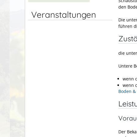
Schadsto
den Bode
Veranstaltungen
Die unte
führen d
Zustä
die unte
Untere B
wenn d
wenn d
Boden & 
Leist
Vorau
Der Beka