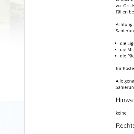
vor Ort.
Fällen b
Achtung:
Sanierun
die Ei
die Mi
die Pä
für Kost
Alle gen
Sanierun
Hinwe
keine
Recht