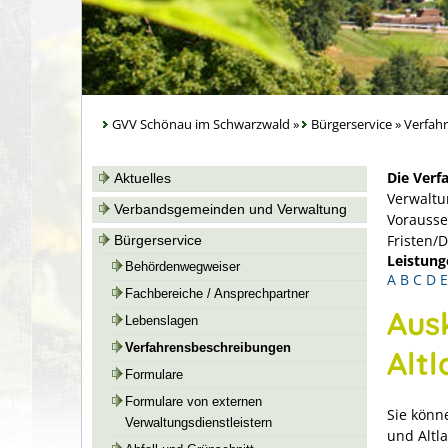
GVV Schönau im Schwarzwald
»
Bürgerservice
»
Verfah
Die Verf
Aktuelles
Verwaltu
Verbandsgemeinden und Verwaltung
Vorausse
Fristen/
Bürgerservice
Leistung
Behördenwegweiser
A
B
C
D
E
Fachbereiche / Ansprechpartner
Aus
Lebenslagen
Verfahrensbeschreibungen
Alt
Formulare
Formulare von externen
Sie könn
Verwaltungsdienstleistern
und Altla