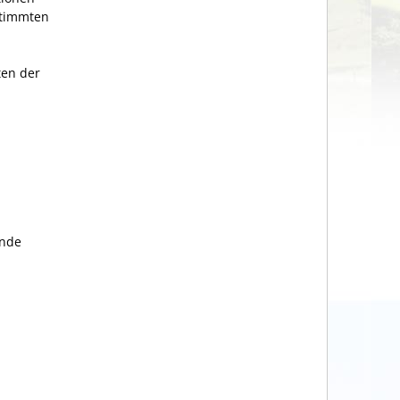
stimmten
ten der
ende