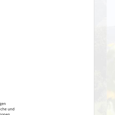
ngen
iche und
tionen