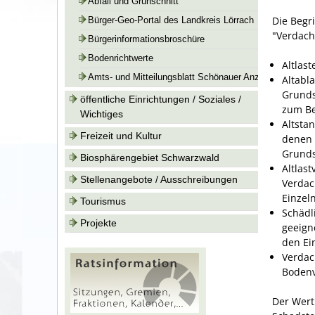
Abfall und Grünschnitt
Die Begr
Bürger-Geo-Portal des Landkreis Lörrach
"Verdach
Bürgerinformationsbroschüre
Bodenrichtwerte
Altlas
Amts- und Mitteilungsblatt Schönauer Anzeiger
Altabl
Grunds
öffentliche Einrichtungen / Soziales /
zum Be
Wichtiges
Altsta
Freizeit und Kultur
denen 
Grunds
Biosphärengebiet Schwarzwald
Altlas
Stellenangebote / Ausschreibungen
Verdac
Einzel
Tourismus
Schädl
Projekte
geeign
den Ei
Verdac
Bodenv
Der Wert