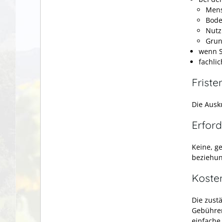
Men
Bod
Nutz
Grun
wenn S
fachli
Friste
Die Ausk
Erford
Keine, g
beziehun
Koste
Die zust
Gebühren
einfache