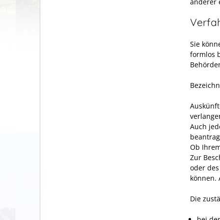
anderer 
Verfa
Sie könn
formlos 
Behörden
Bezeichn
Auskünft
verlange
Auch jed
beantrag
Ob Ihrem
Zur Besc
oder des
können. 
Die zustä
bei der