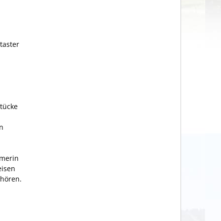
taster
tücke
n
ümerin
eisen
nhören.