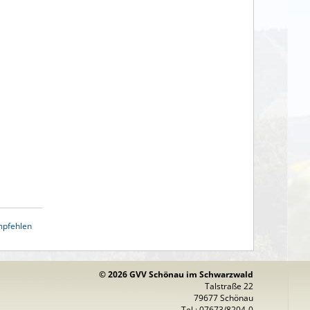
mpfehlen
© 2026 GVV Schönau im Schwarzwald
Talstraße 22
79677 Schönau
Tel.: 07673/8204-0