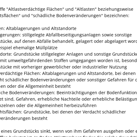
iffe "Altlastverdächtige Flächen" und "Altlasten" beziehungsweise
tsflächen" und "schädliche Bodenveränderungen" bezeichnen:
ten: Altablagerungen und Altstandorte
agerungen: stillgelegte Abfallbeseitigungsanlagen sowie sonstige
tücke, auf denen Abfälle behandelt, gelagert oder abgelagert wor
ispiel ehemalige Müllplätze
ndorte: Grundstücke stillgelegter Anlagen und sonstige Grundstück
mit umweltgefährdenden Stoffen umgegangen worden ist, besond
tücke mit vorheriger gewerblicher oder industrieller Nutzung
tverdächtige Flächen: Altablagerungen und Altstandorte, bei denen
ht schädlicher Bodenveränderungen oder sonstiger Gefahren für 
nen oder die Allgemeinheit besteht
iche Bodenveränderungen: Beeinträchtigungen der Bodenfunktion
et sind, Gefahren, erhebliche Nachteile oder erhebliche Belästigu
nzelnen oder die Allgemeinheit herbeizuführen
htsflächen: Grundstücke, bei denen der Verdacht schädlicher
eränderungen besteht
 eines Grundstücks sinkt, wenn von ihm Gefahren ausg
e
hen oder 