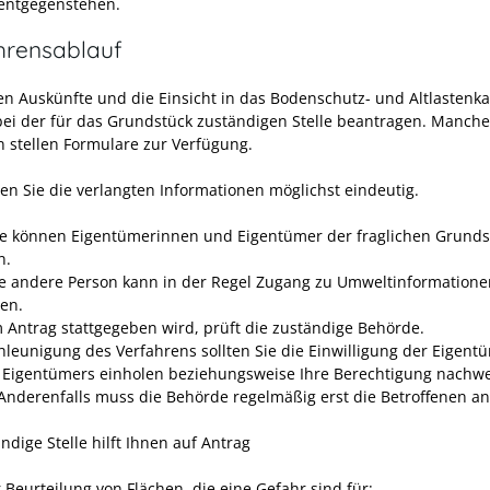
entgegenstehen.
hrensablauf
en Auskünfte und die Einsicht in das Bodenschutz- und Altlastenka
bei der für das Grundstück zuständigen Stelle beantragen. Manche
 stellen Formulare zur Verfügung.
en Sie die verlangten Informationen möglichst eindeutig.
e können Eigentümerinnen und Eigentümer der fraglichen Grunds
n.
e andere Person kann in der Regel Zugang zu Umweltinformatione
en.
 Antrag stattgegeben wird, prüft die zuständige Behörde.
hleunigung des Verfahrens sollten Sie die Einwilligung der Eigent
 Eigentümers einholen beziehungsweise Ihre Berechtigung nachw
Anderenfalls muss die Behörde regelmäßig erst die Betroffenen a
ndige Stelle hilft Ihnen auf Antrag
 Beurteilung von Flächen, die eine Gefahr sind für: