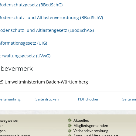
Bodenschutzgesetz (BBodSchG)
odenschutz- und Altlastenverordnung (BBodSchV)
odenschutz- und Altlastengesetz (LBodSchAG)
formationsgesetz (UIG)
rwaltungsgesetz (UVwG)
abevermerk
025 Umweltministerium Baden-Württemberg
eitenanfang
Seite drucken
PDF drucken
Seite e
nwegweiser
Aktuelles
er
Mitgliedsgemeinden
gen
Verbandsverwaltung
nsbeschreibungen
Amts- und Mitteilungsblatt