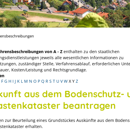
rensbeschreibungen
ahrensbeschreibungen von A - Z
enthalten zu den staatlichen
ngsdienstleistungen jeweils alle wesentlichen Informationen zu
tzungen, zuständiger Stelle, Verfahrensablauf, erforderlichen Unt
Dauer, Kosten/Leistung und Rechtsgrundlage.
en
F
G
H
I
J
K
L
M
N
O
P
Q
R
S
T
U
V
W
X
Y
Z
kunft aus dem Bodenschutz- 
lastenkataster beantragen
en zur Beurteilung eines Grundstückes Auskünfte aus dem Bodens
stenkataster erhalten.