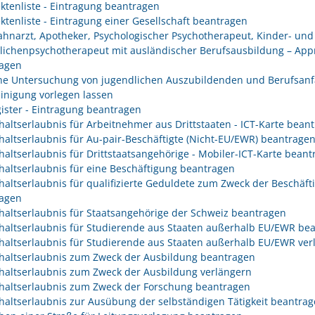
ektenliste - Eintragung beantragen
ektenliste - Eintragung einer Gesellschaft beantragen
Zahnarzt, Apotheker, Psychologischer Psychotherapeut, Kinder- und
lichenpsychotherapeut mit ausländischer Berufsausbildung – App
agen
che Untersuchung von jugendlichen Auszubildenden und Berufsanf
inigung vorlegen lassen
gister - Eintragung beantragen
haltserlaubnis für Arbeitnehmer aus Drittstaaten - ICT-Karte bean
haltserlaubnis für Au-pair-Beschäftigte (Nicht-EU/EWR) beantrage
haltserlaubnis für Drittstaatsangehörige - Mobiler-ICT-Karte bean
haltserlaubnis für eine Beschäftigung beantragen
haltserlaubnis für qualifizierte Geduldete zum Zweck der Beschäft
agen
haltserlaubnis für Staatsangehörige der Schweiz beantragen
haltserlaubnis für Studierende aus Staaten außerhalb EU/EWR be
haltserlaubnis für Studierende aus Staaten außerhalb EU/EWR ver
haltserlaubnis zum Zweck der Ausbildung beantragen
haltserlaubnis zum Zweck der Ausbildung verlängern
haltserlaubnis zum Zweck der Forschung beantragen
haltserlaubnis zur Ausübung der selbständigen Tätigkeit beantra