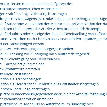
n zur Person mitteilen, die die Aufgaben des
enschutzverantwortlichen wahrnimmt
er Kraftfahrzeug - Zulassung beantragen
ung eines Neuwagens (Neuzulassung eines Fahrzeugs) beantrag
 auf Ausnahme vom Verbot der Mehrarbeit und vom Verbot der Na
onderen Fällen, sowie der Art der Arbeit und dem Arbeitstempo
 auf Erlaubnis oder Anzeige der Abgabe/Bereitstellung von gefährl
n und Gemischen nach ChemVerbotsV sowie Änderungsanzeigen be
l der sachkundigen Person
 auf Weiterbewilligung von Bürgergeld stellen
 auf Zulassung zur Kündigung nach Mutterschutzgesetz
 zur Genehmigung von Tierversuchen
e - Lärmbelästigung melden
e - Strafanzeige erstatten
kennotdienst finden
ation als Arzt beantragen
ation als Tierarzt oder Tierärztin aus Drittstaaten beantragen
nehmer-Sparzulage beantragen
splätze in Radonvorsorgegebieten oder in einer Arbeitsumgebung 
er Radonkonzentration anmelden
splatzsuche im Anschluss an Aufenthalte im Bundesgebiet