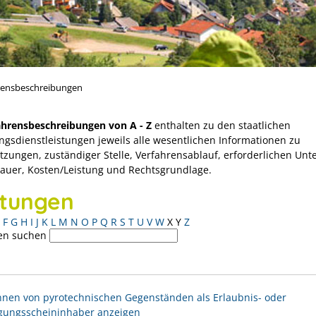
rensbeschreibungen
ahrensbeschreibungen von A - Z
enthalten zu den staatlichen
ngsdienstleistungen jeweils alle wesentlichen Informationen zu
tzungen, zuständiger Stelle, Verfahrensablauf, erforderlichen Unt
Dauer, Kosten/Leistung und Rechtsgrundlage.
stungen
F
G
H
I
J
K
L
M
N
O
P
Q
R
S
T
U
V
W
X
Y
Z
en suchen
nen von pyrotechnischen Gegenständen als Erlaubnis- oder
gungsscheininhaber anzeigen