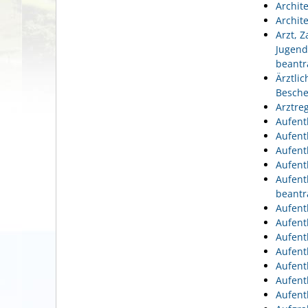
Archit
Archit
Arzt, 
Jugend
beantr
Ärztli
Besche
Arztre
Aufent
Aufent
Aufent
Aufent
Aufent
beantr
Aufent
Aufent
Aufent
Aufent
Aufent
Aufent
Aufent