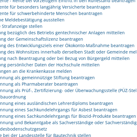
rente - Rente bei vorzeitigem Eintritt in den Ruhestand beantragen
rente für besonders langjährig Versicherte beantragen
rente für schwerbehinderte Menschen beantragen
he Meldebestätigung ausstellen
 Strafanzeige stellen
ng bezüglich des Betriebs gentechnischer Anlagen mitteilen
ng der Gemeinschaftslizenz beantragen
ng des Entwicklungsziels einer Ökokonto-Maßnahme beantragen
ng des Wohnsitzes innerhalb derselben Stadt oder Gemeinde me
ng nach Beantragung oder bei Bezug von Bürgergeld mitteilen
ng persönlicher Daten der Hochschule mitteilen
ngen an die Krankenkasse melden
nnung als gemeinnützige Stiftung beantragen
nnung als Pharmaberater beantragen
nnung als Prüf-, Zertifizierung- oder Überwachungsstelle (PÜZ-Stel
sbauordnung
nnung eines ausländischen Lehrerdiploms beantragen
nnung eines Sachkundelehrgangs für Asbest beantragen
nnung eines Sachkundelehrgangs für Biozid-Produkte beantragen
nnung und Bekanntgabe als Sachverständige oder Sachverständig
desbodenschutzgesetz
e bei der Landesstelle für Bautechnik stellen