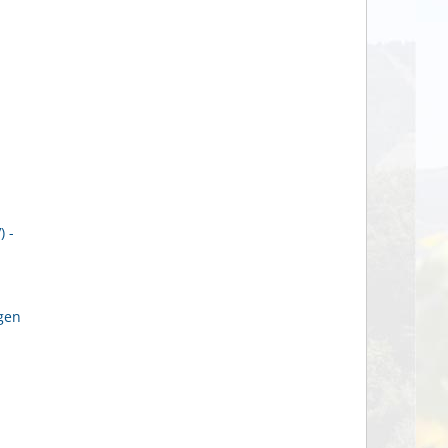
 -
gen