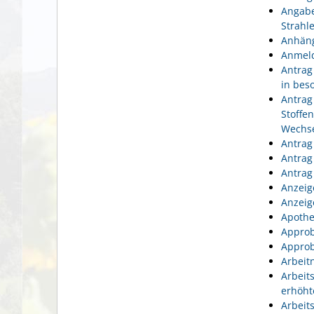
Angabe
Strahl
Anhäng
Anmeld
Antrag
in bes
Antrag
Stoffe
Wechse
Antrag
Antrag
Antrag
Anzeig
Anzeig
Apothe
Approb
Approb
Arbeit
Arbeit
erhöht
Arbeit