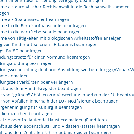
ben einer Straße für Leitungsverlegung beantragen
me als europäischer Rechtsanwalt in die Rechtsanwaltskammer
agen
me als Spätaussiedler beantragen
me in die Berufsaufbauschule beantragen
me in die Berufsoberschule beantragen
me von Tätigkeiten mit biologischen Arbeitsstoffen anzeigen
eg von Kinderluftballonen - Erlaubnis beantragen
egs-BAföG beantragen
dungsersatz für einen Vormund beantragen
dungsduldung beantragen
dungsvorbereitung dual und Ausbildungsvorbereitungg (AVdual/AV)
ahme anmelden
dungszeit verkürzen oder verlängern
ck aus dem Handelsregister beantragen
r von "grünen" Abfällen zur Verwertung innerhalb der EU beantra
r von Abfällen innerhalb der EU - Notifizierung beantragen
rgenehmigung für Kulturgut beantragen
rkennzeichen beantragen
etzte oder freilaufende Haustiere melden (Fundtiere)
ft aus dem Bodenschutz- und Altlastenkataster beantragen
ft aus dem Zentralen Fahrerlaubnisregister beantragen