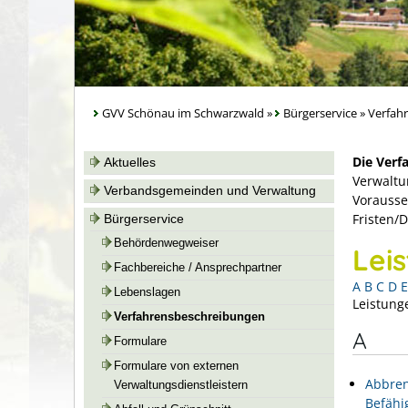
GVV Schönau im Schwarzwald
»
Bürgerservice
»
Verfah
Die Verf
Aktuelles
Verwaltu
Verbandsgemeinden und Verwaltung
Vorausse
Fristen/
Bürgerservice
Behördenwegweiser
Lei
Fachbereiche / Ansprechpartner
A
B
C
D
E
Lebenslagen
Leistung
Verfahrensbeschreibungen
A
Formulare
Formulare von externen
Abbren
Verwaltungsdienstleistern
Befähi