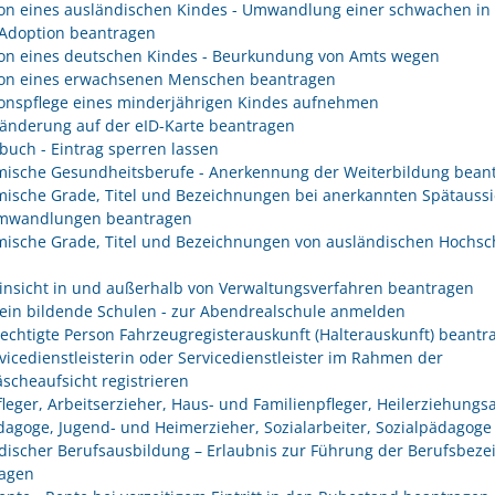
on eines ausländischen Kindes - Umwandlung einer schwachen in 
 Adoption beantragen
on eines deutschen Kindes - Beurkundung von Amts wegen
on eines erwachsenen Menschen beantragen
onspflege eines minderjährigen Kindes aufnehmen
änderung auf der eID-Karte beantragen
buch - Eintrag sperren lassen
ische Gesundheitsberufe - Anerkennung der Weiterbildung bean
ische Grade, Titel und Bezeichnungen bei anerkannten Spätaussi
mwandlungen beantragen
ische Grade, Titel und Bezeichnungen von ausländischen Hochsc
insicht in und außerhalb von Verwaltungsverfahren beantragen
ein bildende Schulen - zur Abendrealschule anmelden
rechtigte Person Fahrzeugregisterauskunft (Halterauskunft) beantr
rvicedienstleisterin oder Servicedienstleister im Rahmen der
scheaufsicht registrieren
fleger, Arbeitserzieher, Haus- und Familienpfleger, Heilerziehungsa
dagoge, Jugend- und Heimerzieher, Sozialarbeiter, Sozialpädagoge
discher Berufsausbildung – Erlaubnis zur Führung der Berufsbez
agen