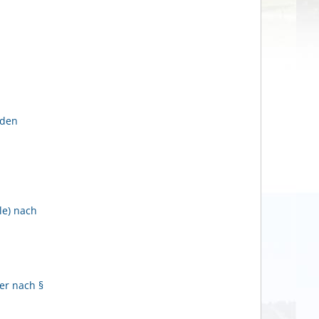
lden
le) nach
er nach §