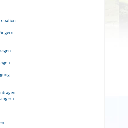
robation
ängern -
tragen
n
tragen
igung
antragen
längern
gen