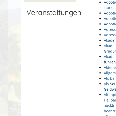
Adopti
starke
Veranstaltungen
Adopti
Adopti
Adopti
Adress
Adress
Akadem
Akadem
Gradu
Akadem
führen
Aktene
Allgem
Als be
Als Se
Geldwä
Altenp
Heilpä
auslän
beantr