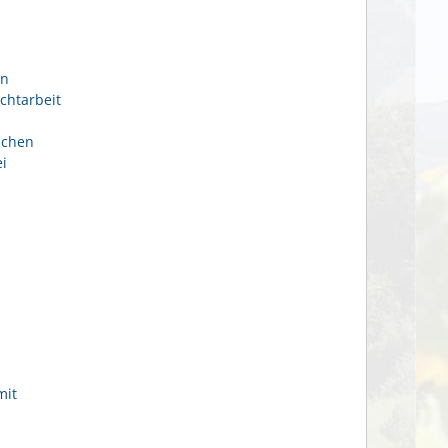
en
chtarbeit
ichen
i
mit