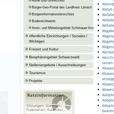
Abfall und Grünschnitt
Abend
Bürger-Geo-Portal des Landkreis Lörrach
Abfall
Abfall
Bürgerinformationsbroschüre
Abfall
Bodenrichtwerte
Abfallw
Amts- und Mitteilungsblatt Schönauer Anzeiger
Abgabe
Abgela
öffentliche Einrichtungen / Soziales /
Abgelt
Wichtiges
Abgesc
Freizeit und Kultur
Abmeld
Biosphärengebiet Schwarzwald
Abschr
lassen
Stellenangebote / Ausschreibungen
Abwass
Tourismus
Abwass
anzeig
Projekte
Abweic
Abweic
Adopti
Adopti
Adopti
beantr