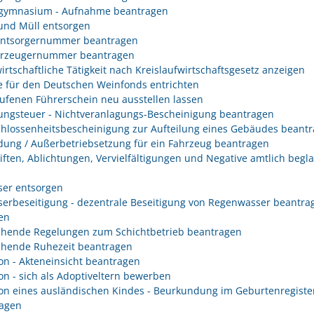
gymnasium - Aufnahme beantragen
 und Müll entsorgen
entsorgernummer beantragen
erzeugernummer beantragen
irtschaftliche Tätigkeit nach Kreislaufwirtschaftsgesetz anzeigen
 für den Deutschen Weinfonds entrichten
ufenen Führerschein neu ausstellen lassen
ungsteuer - Nichtveranlagungs-Bescheinigung beantragen
hlossenheitsbescheinigung zur Aufteilung eines Gebäudes beant
ung / Außerbetriebsetzung für ein Fahrzeug beantragen
iften, Ablichtungen, Vervielfältigungen und Negative amtlich begl
er entsorgen
erbeseitigung - dezentrale Beseitigung von Regenwasser beantra
en
hende Regelungen zum Schichtbetrieb beantragen
hende Ruhezeit beantragen
on - Akteneinsicht beantragen
on - sich als Adoptiveltern bewerben
on eines ausländischen Kindes - Beurkundung im Geburtenregiste
agen