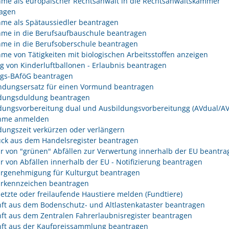
me als europäischer Rechtsanwalt in die Rechtsanwaltskammer
agen
me als Spätaussiedler beantragen
me in die Berufsaufbauschule beantragen
me in die Berufsoberschule beantragen
me von Tätigkeiten mit biologischen Arbeitsstoffen anzeigen
eg von Kinderluftballonen - Erlaubnis beantragen
egs-BAföG beantragen
dungsersatz für einen Vormund beantragen
dungsduldung beantragen
dungsvorbereitung dual und Ausbildungsvorbereitungg (AVdual/AV)
ahme anmelden
dungszeit verkürzen oder verlängern
ck aus dem Handelsregister beantragen
r von "grünen" Abfällen zur Verwertung innerhalb der EU beantra
r von Abfällen innerhalb der EU - Notifizierung beantragen
rgenehmigung für Kulturgut beantragen
rkennzeichen beantragen
etzte oder freilaufende Haustiere melden (Fundtiere)
ft aus dem Bodenschutz- und Altlastenkataster beantragen
ft aus dem Zentralen Fahrerlaubnisregister beantragen
ft aus der Kaufpreissammlung beantragen