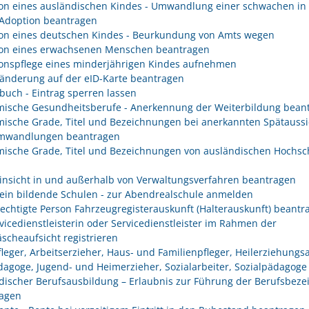
on eines ausländischen Kindes - Umwandlung einer schwachen in 
 Adoption beantragen
on eines deutschen Kindes - Beurkundung von Amts wegen
on eines erwachsenen Menschen beantragen
onspflege eines minderjährigen Kindes aufnehmen
änderung auf der eID-Karte beantragen
buch - Eintrag sperren lassen
ische Gesundheitsberufe - Anerkennung der Weiterbildung bean
ische Grade, Titel und Bezeichnungen bei anerkannten Spätaussi
mwandlungen beantragen
ische Grade, Titel und Bezeichnungen von ausländischen Hochsc
insicht in und außerhalb von Verwaltungsverfahren beantragen
ein bildende Schulen - zur Abendrealschule anmelden
rechtigte Person Fahrzeugregisterauskunft (Halterauskunft) beantr
rvicedienstleisterin oder Servicedienstleister im Rahmen der
scheaufsicht registrieren
fleger, Arbeitserzieher, Haus- und Familienpfleger, Heilerziehungsa
dagoge, Jugend- und Heimerzieher, Sozialarbeiter, Sozialpädagoge
discher Berufsausbildung – Erlaubnis zur Führung der Berufsbez
agen