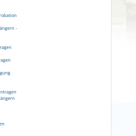
robation
ängern -
tragen
n
tragen
igung
antragen
längern
gen