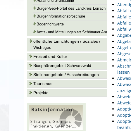
Abfall und Grünschnitt
Abend
Bürger-Geo-Portal des Landkreis Lörrach
Abfall
Abfall
Bürgerinformationsbroschüre
Abfall
Bodenrichtwerte
Abfallw
Amts- und Mitteilungsblatt Schönauer Anzeiger
Abgabe
Abgela
öffentliche Einrichtungen / Soziales /
Abgelt
Wichtiges
Abgesc
Freizeit und Kultur
Abmeld
Biosphärengebiet Schwarzwald
Abschr
lassen
Stellenangebote / Ausschreibungen
Abwass
Tourismus
Abwass
anzeig
Projekte
Abweic
Abweic
Adopti
Adopti
Adopti
beantr