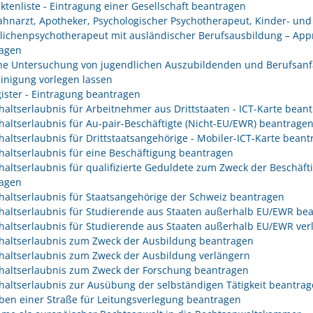
ektenliste - Eintragung einer Gesellschaft beantragen
Zahnarzt, Apotheker, Psychologischer Psychotherapeut, Kinder- und
lichenpsychotherapeut mit ausländischer Berufsausbildung – App
agen
che Untersuchung von jugendlichen Auszubildenden und Berufsanf
inigung vorlegen lassen
gister - Eintragung beantragen
haltserlaubnis für Arbeitnehmer aus Drittstaaten - ICT-Karte bean
haltserlaubnis für Au-pair-Beschäftigte (Nicht-EU/EWR) beantrage
haltserlaubnis für Drittstaatsangehörige - Mobiler-ICT-Karte bean
haltserlaubnis für eine Beschäftigung beantragen
haltserlaubnis für qualifizierte Geduldete zum Zweck der Beschäft
agen
haltserlaubnis für Staatsangehörige der Schweiz beantragen
haltserlaubnis für Studierende aus Staaten außerhalb EU/EWR be
haltserlaubnis für Studierende aus Staaten außerhalb EU/EWR ver
haltserlaubnis zum Zweck der Ausbildung beantragen
haltserlaubnis zum Zweck der Ausbildung verlängern
haltserlaubnis zum Zweck der Forschung beantragen
haltserlaubnis zur Ausübung der selbständigen Tätigkeit beantra
ben einer Straße für Leitungsverlegung beantragen