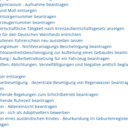
gymnasium - Aufnahme beantragen
 und Müll entsorgen
entsorgernummer beantragen
erzeugernummer beantragen
irtschaftliche Tätigkeit nach Kreislaufwirtschaftsgesetz anzeigen
 für den Deutschen Weinfonds entrichten
ufenen Führerschein neu ausstellen lassen
ungsteuer - Nichtveranlagungs-Bescheinigung beantragen
hlossenheitsbescheinigung zur Aufteilung eines Gebäudes beant
ung / Außerbetriebsetzung für ein Fahrzeug beantragen
iften, Ablichtungen, Vervielfältigungen und Negative amtlich begl
er entsorgen
erbeseitigung - dezentrale Beseitigung von Regenwasser beantra
en
hende Regelungen zum Schichtbetrieb beantragen
hende Ruhezeit beantragen
on - Akteneinsicht beantragen
on - sich als Adoptiveltern bewerben
on eines ausländischen Kindes - Beurkundung im Geburtenregiste
agen