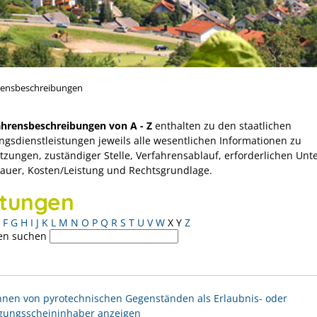
rensbeschreibungen
ahrensbeschreibungen von A - Z
enthalten zu den staatlichen
ngsdienstleistungen jeweils alle wesentlichen Informationen zu
tzungen, zuständiger Stelle, Verfahrensablauf, erforderlichen Unt
Dauer, Kosten/Leistung und Rechtsgrundlage.
stungen
F
G
H
I
J
K
L
M
N
O
P
Q
R
S
T
U
V
W
X
Y
Z
en suchen
nen von pyrotechnischen Gegenständen als Erlaubnis- oder
gungsscheininhaber anzeigen