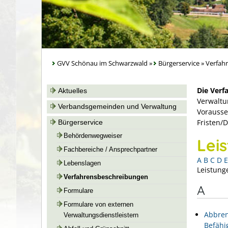
GVV Schönau im Schwarzwald
»
Bürgerservice
»
Verfah
Die Verf
Aktuelles
Verwaltu
Verbandsgemeinden und Verwaltung
Vorausse
Fristen/
Bürgerservice
Behördenwegweiser
Lei
Fachbereiche / Ansprechpartner
A
B
C
D
E
Lebenslagen
Leistung
Verfahrensbeschreibungen
A
Formulare
Formulare von externen
Abbren
Verwaltungsdienstleistern
Befähi