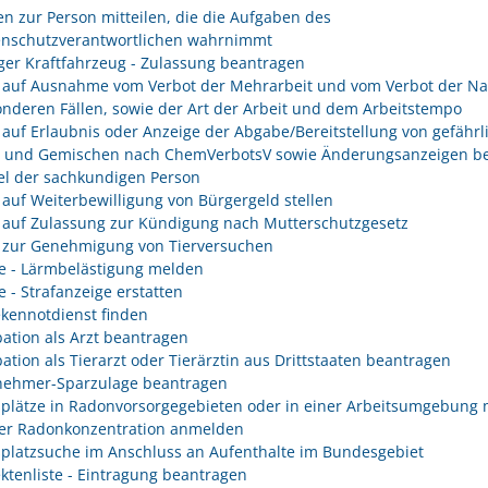
n zur Person mitteilen, die die Aufgaben des
enschutzverantwortlichen wahrnimmt
er Kraftfahrzeug - Zulassung beantragen
 auf Ausnahme vom Verbot der Mehrarbeit und vom Verbot der Na
onderen Fällen, sowie der Art der Arbeit und dem Arbeitstempo
 auf Erlaubnis oder Anzeige der Abgabe/Bereitstellung von gefährl
n und Gemischen nach ChemVerbotsV sowie Änderungsanzeigen be
l der sachkundigen Person
 auf Weiterbewilligung von Bürgergeld stellen
 auf Zulassung zur Kündigung nach Mutterschutzgesetz
 zur Genehmigung von Tierversuchen
e - Lärmbelästigung melden
e - Strafanzeige erstatten
kennotdienst finden
ation als Arzt beantragen
ation als Tierarzt oder Tierärztin aus Drittstaaten beantragen
nehmer-Sparzulage beantragen
splätze in Radonvorsorgegebieten oder in einer Arbeitsumgebung 
er Radonkonzentration anmelden
splatzsuche im Anschluss an Aufenthalte im Bundesgebiet
ektenliste - Eintragung beantragen