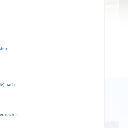
lden
le) nach
er nach §