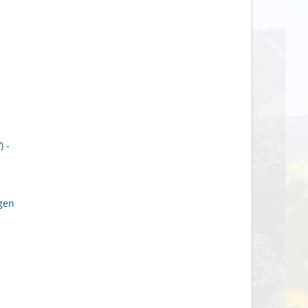
 -
gen