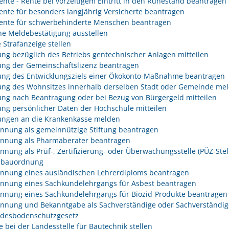
rente - Rente bei vorzeitigem Eintritt in den Ruhestand beantragen
rente für besonders langjährig Versicherte beantragen
rente für schwerbehinderte Menschen beantragen
he Meldebestätigung ausstellen
 Strafanzeige stellen
ng bezüglich des Betriebs gentechnischer Anlagen mitteilen
ng der Gemeinschaftslizenz beantragen
ng des Entwicklungsziels einer Ökokonto-Maßnahme beantragen
ng des Wohnsitzes innerhalb derselben Stadt oder Gemeinde me
ng nach Beantragung oder bei Bezug von Bürgergeld mitteilen
ng persönlicher Daten der Hochschule mitteilen
ngen an die Krankenkasse melden
nnung als gemeinnützige Stiftung beantragen
nnung als Pharmaberater beantragen
nnung als Prüf-, Zertifizierung- oder Überwachungsstelle (PÜZ-Stel
sbauordnung
nnung eines ausländischen Lehrerdiploms beantragen
nnung eines Sachkundelehrgangs für Asbest beantragen
nnung eines Sachkundelehrgangs für Biozid-Produkte beantragen
nnung und Bekanntgabe als Sachverständige oder Sachverständig
desbodenschutzgesetz
e bei der Landesstelle für Bautechnik stellen