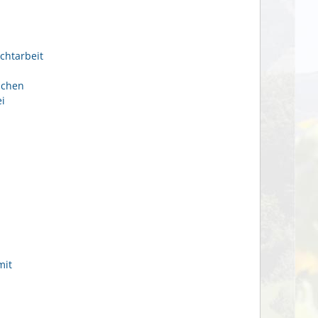
chtarbeit
ichen
i
mit