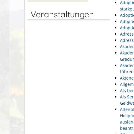
Adopti
starke
Veranstaltungen
Adopti
Adopti
Adopti
Adress
Adress
Akadem
Akadem
Gradu
Akadem
führen
Aktene
Allgem
Als be
Als Se
Geldwä
Altenp
Heilpä
auslän
beantr