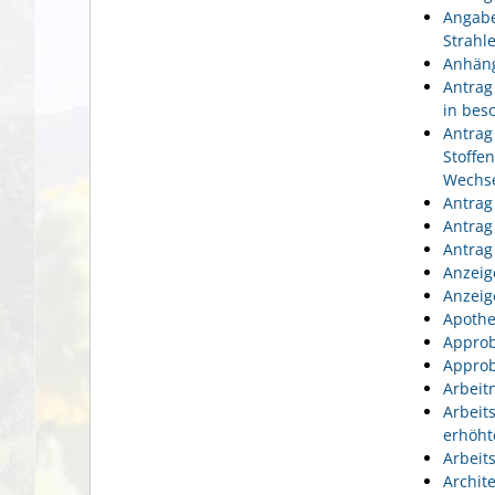
Angabe
Strahl
Anhäng
Antrag
in bes
Antrag
Stoffe
Wechse
Antrag
Antrag
Antrag
Anzeig
Anzeig
Apothe
Approb
Approb
Arbeit
Arbeit
erhöht
Arbeit
Archit