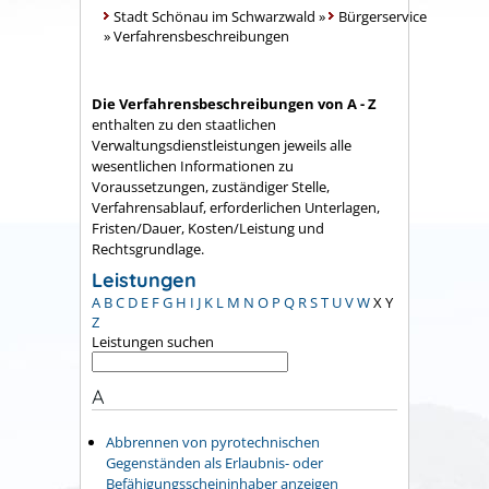
Stadt Schönau im Schwarzwald
»
Bürgerservice
»
Verfahrensbeschreibungen
Die Verfahrensbeschreibungen von A - Z
enthalten zu den staatlichen
Verwaltungsdienstleistungen jeweils alle
wesentlichen Informationen zu
Voraussetzungen, zuständiger Stelle,
Verfahrensablauf, erforderlichen Unterlagen,
Fristen/Dauer, Kosten/Leistung und
Rechtsgrundlage.
Leistungen
A
B
C
D
E
F
G
H
I
J
K
L
M
N
O
P
Q
R
S
T
U
V
W
X
Y
Z
Leistungen suchen
A
Abbrennen von pyrotechnischen
Gegenständen als Erlaubnis- oder
Befähigungsscheininhaber anzeigen