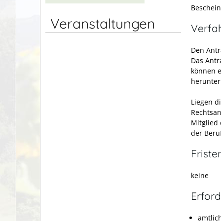
Beschein
Veranstaltungen
Verfa
Den Antr
Das Antr
können e
herunter
Liegen d
Rechtsan
Mitglied
der Beru
Friste
keine
Erford
amtlic