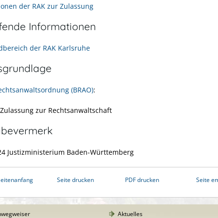
ionen der RAK zur Zulassung
efende Informationen
bereich der RAK Karlsruhe
sgrundlage
echtsanwaltsordnung (BRAO)
:
f. Zulassung zur Rechtsanwaltschaft
abevermerk
24 Justizministerium Baden-Württemberg
eitenanfang
Seite drucken
PDF drucken
Seite e
nwegweiser
Aktuelles