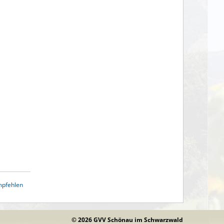
mpfehlen
© 2026 GVV Schönau im Schwarzwald