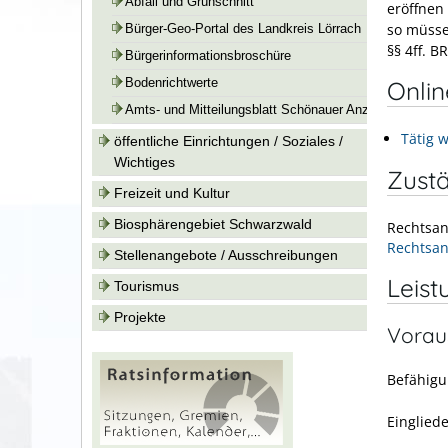
Abfall und Grünschnitt
eröffnen
so müsse
Bürger-Geo-Portal des Landkreis Lörrach
§§ 4ff. B
Bürgerinformationsbroschüre
Onli
Bodenrichtwerte
Amts- und Mitteilungsblatt Schönauer Anzeiger
Tätig 
öffentliche Einrichtungen / Soziales /
Wichtiges
Zustä
Freizeit und Kultur
Biosphärengebiet Schwarzwald
Rechtsan
Rechtsan
Stellenangebote / Ausschreibungen
Leist
Tourismus
Projekte
Vorau
Befähigu
Einglied