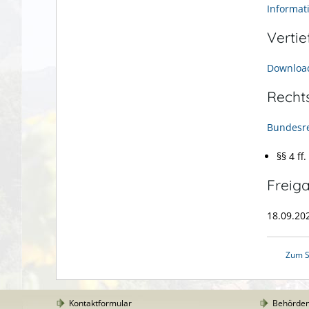
Informat
Verti
Download
Recht
Bundesr
§§ 4 f
Freig
18.09.20
Zum S
Kontaktformular
Behörde