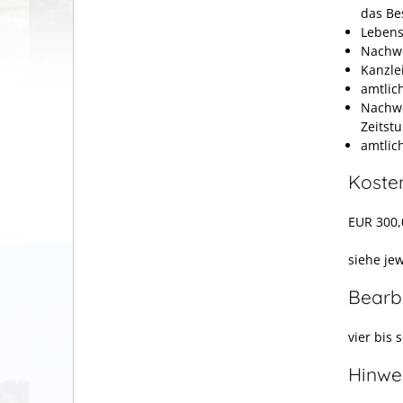
das Be
Lebens
Nachwe
Kanzle
amtlic
Nachwe
Zeitst
amtlic
Koste
EUR 300,
siehe je
Bearb
vier bis
Hinwe