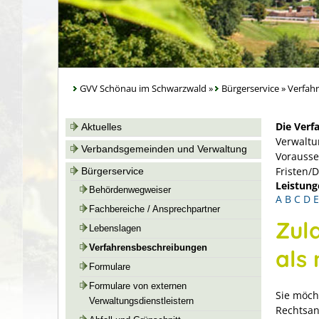
GVV Schönau im Schwarzwald
»
Bürgerservice
»
Verfah
Die Verf
Aktuelles
Verwaltu
Verbandsgemeinden und Verwaltung
Vorausse
Fristen/
Bürgerservice
Leistung
Behördenwegweiser
A
B
C
D
E
Fachbereiche / Ansprechpartner
Zul
Lebenslagen
Verfahrensbeschreibungen
als
Formulare
Formulare von externen
Sie möch
Verwaltungsdienstleistern
Rechtsan