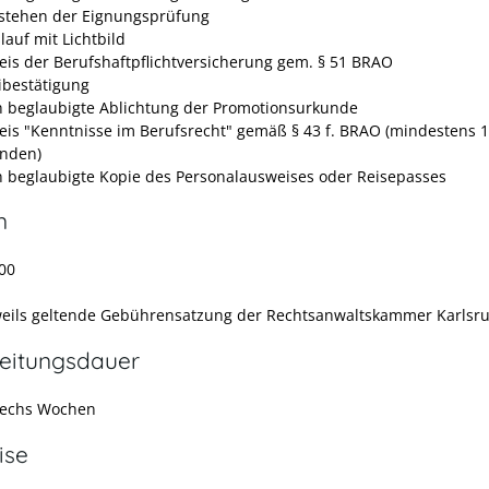
stehen der Eignungsprüfung
lauf mit Lichtbild
is der Berufshaftpflichtversicherung gem. § 51 BRAO
ibestätigung
h beglaubigte Ablichtung der Promotionsurkunde
is "Kenntnisse im Berufsrecht" gemäß § 43 f. BRAO (mindestens 
unden)
h beglaubigte Kopie des Personalausweises oder Reisepasses
n
00
weils geltende Gebührensatzung der Rechtsanwaltskammer Karlsr
eitungsdauer
 sechs Wochen
ise