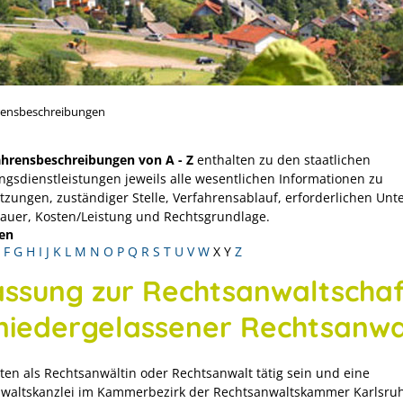
rensbeschreibungen
ahrensbeschreibungen von A - Z
enthalten zu den staatlichen
ngsdienstleistungen jeweils alle wesentlichen Informationen zu
tzungen, zuständiger Stelle, Verfahrensablauf, erforderlichen Unt
Dauer, Kosten/Leistung und Rechtsgrundlage.
en
F
G
H
I
J
K
L
M
N
O
P
Q
R
S
T
U
V
W
X
Y
Z
assung zur Rechtsanwaltschaf
 niedergelassener Rechtsanwa
ten als Rechtsanwältin oder Rechtsanwalt tätig sein und eine
waltskanzlei im Kammerbezirk der Rechtsanwaltskammer Karlsru