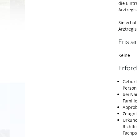
die Eint
Arztregis
Sie erhal
Arztregis
Friste
Keine
Erford
Geburt
Person
bei Na
Famili
Approb
Zeugni
Urkund
Richtl
Fachp