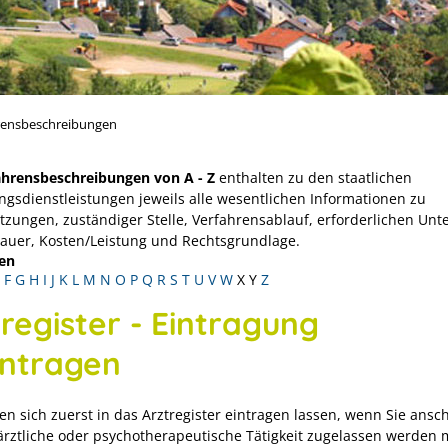
rensbeschreibungen
ahrensbeschreibungen von A - Z
enthalten zu den staatlichen
ngsdienstleistungen jeweils alle wesentlichen Informationen zu
tzungen, zuständiger Stelle, Verfahrensablauf, erforderlichen Unt
Dauer, Kosten/Leistung und Rechtsgrundlage.
en
F
G
H
I
J
K
L
M
N
O
P
Q
R
S
T
U
V
W
X
Y
Z
register - Eintragung
ntragen
en sich zuerst in das Arztregister eintragen lassen, wenn Sie ansc
 ärztliche oder psychotherapeutische Tätigkeit zugelassen werden