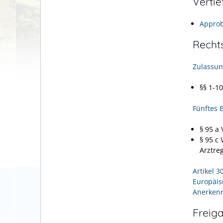
Verti
Approb
Recht
Zulassung
§§ 1-10
Fünftes 
§ 95 a
§ 95 c
Arztreg
Artikel 
Europäis
Anerkenn
Freig