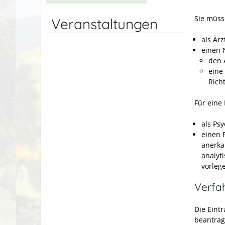
Sie müs
Veranstaltungen
als Ärz
einen 
den 
eine
Rich
Für eine
als Ps
einen 
anerka
analyt
vorleg
Verfa
Die Eintr
beantrag