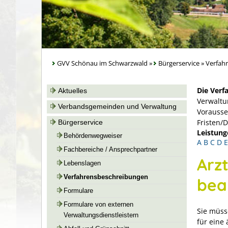
GVV Schönau im Schwarzwald
»
Bürgerservice
»
Verfah
Die Verf
Aktuelles
Verwaltu
Verbandsgemeinden und Verwaltung
Vorausse
Fristen/
Bürgerservice
Leistung
Behördenwegweiser
A
B
C
D
E
Fachbereiche / Ansprechpartner
Arzt
Lebenslagen
Verfahrensbeschreibungen
bea
Formulare
Formulare von externen
Sie müss
Verwaltungsdienstleistern
für eine