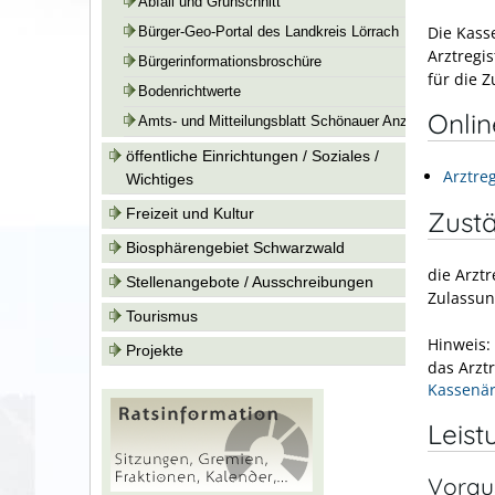
Abfall und Grünschnitt
Die Kass
Bürger-Geo-Portal des Landkreis Lörrach
Arztregis
Bürgerinformationsbroschüre
für die 
Bodenrichtwerte
Onli
Amts- und Mitteilungsblatt Schönauer Anzeiger
öffentliche Einrichtungen / Soziales /
Arztre
Wichtiges
Zustä
Freizeit und Kultur
Biosphärengebiet Schwarzwald
die Arztr
Stellenangebote / Ausschreibungen
Zulassun
Tourismus
Hinweis:
Projekte
das Arztr
Kassenär
Leist
Vorau