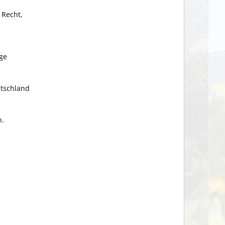
 Recht,
ge
utschland
n.