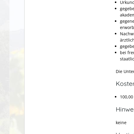
Urkund
gegebe
akadem
gegene
erworb
Nachwe
ärztli
gegebe
bei fr
staatl
Die Unte
Koste
100,00
Hinwe
keine