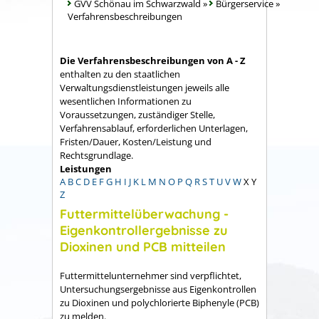
GVV Schönau im Schwarzwald
»
Bürgerservice
»
Verfahrensbeschreibungen
Die Verfahrensbeschreibungen von A - Z
enthalten zu den staatlichen
Verwaltungsdienstleistungen jeweils alle
wesentlichen Informationen zu
Voraussetzungen, zuständiger Stelle,
Verfahrensablauf, erforderlichen Unterlagen,
Fristen/Dauer, Kosten/Leistung und
Rechtsgrundlage.
Leistungen
A
B
C
D
E
F
G
H
I
J
K
L
M
N
O
P
Q
R
S
T
U
V
W
X
Y
Z
Futtermittelüberwachung -
Eigenkontrollergebnisse zu
Dioxinen und PCB mitteilen
Futtermittelunternehmer sind verpflichtet,
Untersuchungsergebnisse aus Eigenkontrollen
zu Dioxinen und polychlorierte Biphenyle (PCB)
zu melden.