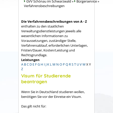
GVV Schönau im Schwarzwald
»
Bürgerservice
»
Verfahrensbeschreibungen
Die Verfahrensbeschreibungen von A - Z
enthalten zu den staatlichen
Verwaltungsdienstleistungen jeweils alle
wesentlichen Informationen zu
Voraussetzungen, zuständiger Stelle,
Verfahrensablauf, erforderlichen Unterlagen,
Fristen/Dauer, Kosten/Leistung und
Rechtsgrundlage.
Leistungen
A
B
C
D
E
F
G
H
I
J
K
L
M
N
O
P
Q
R
S
T
U
V
W
X
Y
Z
Visum für Studierende
beantragen
Wenn Sie in Deutschland studieren wollen,
benötigen Sie vor der Einreise ein Visum.
Das gilt nicht für: