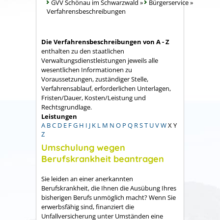
GVV Schönau im Schwarzwald
»
Bürgerservice
»
Verfahrensbeschreibungen
Die Verfahrensbeschreibungen von A - Z
enthalten zu den staatlichen
Verwaltungsdienstleistungen jeweils alle
wesentlichen Informationen zu
Voraussetzungen, zuständiger Stelle,
Verfahrensablauf, erforderlichen Unterlagen,
Fristen/Dauer, Kosten/Leistung und
Rechtsgrundlage.
Leistungen
A
B
C
D
E
F
G
H
I
J
K
L
M
N
O
P
Q
R
S
T
U
V
W
X
Y
Z
Umschulung wegen
Berufskrankheit beantragen
Sie leiden an einer anerkannten
Berufskrankheit, die Ihnen die Ausübung Ihres
bisherigen Berufs unmöglich macht? Wenn Sie
erwerbsfähig sind, finanziert die
Unfallversicherung unter Umständen eine