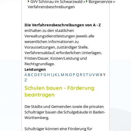
GVV Schönau im Schwarzwald
»
Bürgerservice
»
Verfahrensbeschreibungen
Die Verfahrensbeschreibungen von A - Z
enthalten zu den staatlichen
Verwaltungsdienstleistungen jeweils alle
wesentlichen Informationen zu
Voraussetzungen, zuständiger Stelle,
Verfahrensablauf, erforderlichen Unterlagen,
Fristen/Dauer, Kosten/Leistung und
Rechtsgrundlage.
Leistungen
A
B
C
D
E
F
G
H
I
J
K
L
M
N
O
P
Q
R
S
T
U
V
W
X
Y
Z
Schulen bauen - Förderung
beantragen
Die Städte und Gemeinden sowie die privaten
Schulträger bauen die Schulgebäude in Baden-
Württemberg.
Schulträger können eine Förderung für