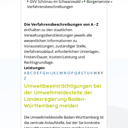
GVV Schönau im Schwarzwald
»
Bürgerservice
»
Verfahrensbeschreibungen
Die Verfahrensbeschreibungen von A - Z
enthalten zu den staatlichen
Verwaltungsdienstleistungen jeweils alle
wesentlichen Informationen zu
Voraussetzungen, zuständiger Stelle,
Verfahrensablauf, erforderlichen Unterlagen,
Fristen/Dauer, Kosten/Leistung und
Rechtsgrundlage.
Leistungen
A
B
C
D
E
F
G
H
I
J
K
L
M
N
O
P
Q
R
S
T
U
V
W
X
Y
Z
Umweltbeeinträchtigungen bei
der Umweltmeldestelle der
Landesregierung Baden-
Württemberg melden
Die Umweltmeldestelle Baden-Württemberg ist
die zentrale Anlaufstelle, bei der Sie konkrete
Umweltbeeinträchtigungen melden können.