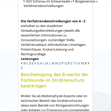
GVV Schönau im Schwarzwald
»
Bürgerservice
»
Verfahrensbeschreibungen
Die Verfahrensbeschreibungen von A - Z
enthalten zu den staatlichen
Verwaltungsdienstleistungen jeweils alle
wesentlichen Informationen zu
Voraussetzungen, zuständiger Stelle,
Verfahrensablauf, erforderlichen Unterlagen,
Fristen/Dauer, Kosten/Leistung und
Rechtsgrundlage.
Leistungen
A
B
C
D
E
F
G
H
I
J
K
L
M
N
O
P
Q
R
S
T
U
V
W
X
Y
Z
Bescheinigung des Erwerbs der
Fachkunde im Strahlenschutz
beantragen
Wollen Sie als Medizinphysik-Experte oder im
technischen Bereich des Strahlenschutzes
(etwa beim Betrieb von Röntgeneinrichtungen
oder Anlagen zur Erzeugung von ionisierenden