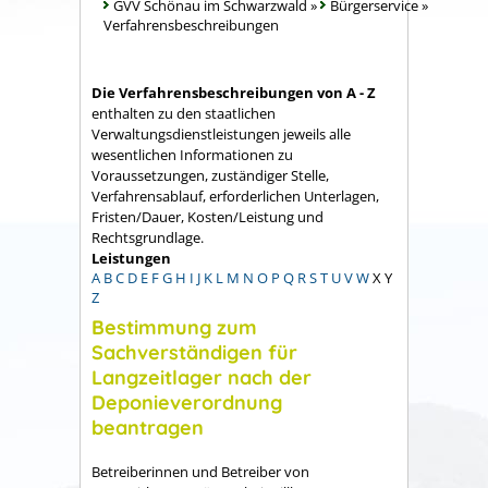
GVV Schönau im Schwarzwald
»
Bürgerservice
»
Verfahrensbeschreibungen
Die Verfahrensbeschreibungen von A - Z
enthalten zu den staatlichen
Verwaltungsdienstleistungen jeweils alle
wesentlichen Informationen zu
Voraussetzungen, zuständiger Stelle,
Verfahrensablauf, erforderlichen Unterlagen,
Fristen/Dauer, Kosten/Leistung und
Rechtsgrundlage.
Leistungen
A
B
C
D
E
F
G
H
I
J
K
L
M
N
O
P
Q
R
S
T
U
V
W
X
Y
Z
Bestimmung zum
Sachverständigen für
Langzeitlager nach der
Deponieverordnung
beantragen
Betreiberinnen und Betreiber von