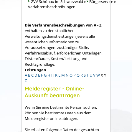
GVV Schönau im Schwarzwald
»
Bürgerservice
»
Verfahrensbeschreibungen
Die Verfahrensbeschreibungen von A - Z
enthalten zu den staatlichen
Verwaltungsdienstleistungen jeweils alle
wesentlichen Informationen zu
Voraussetzungen, zuständiger Stelle,
Verfahrensablauf, erforderlichen Unterlagen,
Fristen/Dauer, Kosten/Leistung und
Rechtsgrundlage.
Leistungen
A
B
C
D
E
F
G
H
I
J
K
L
M
N
O
P
Q
R
S
T
U
V
W
X
Y
Z
Melderegister - Online-
Auskunft beantragen
Wenn Sie eine bestimmte Person suchen,
können Sie bestimmte Daten aus dem
Melderegister online abfragen.
Sie erhalten folgende Daten der gesuchten