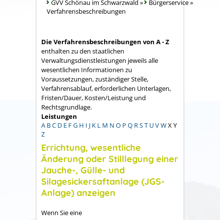
GVV Schönau im Schwarzwald
»
Bürgerservice
»
Verfahrensbeschreibungen
Die Verfahrensbeschreibungen von A - Z
enthalten zu den staatlichen
Verwaltungsdienstleistungen jeweils alle
wesentlichen Informationen zu
Voraussetzungen, zuständiger Stelle,
Verfahrensablauf, erforderlichen Unterlagen,
Fristen/Dauer, Kosten/Leistung und
Rechtsgrundlage.
Leistungen
A
B
C
D
E
F
G
H
I
J
K
L
M
N
O
P
Q
R
S
T
U
V
W
X
Y
Z
Errichtung, wesentliche
Änderung oder Stilllegung einer
Jauche-, Gülle- und
Silagesickersaftanlage (JGS-
Anlage) anzeigen
Wenn Sie eine