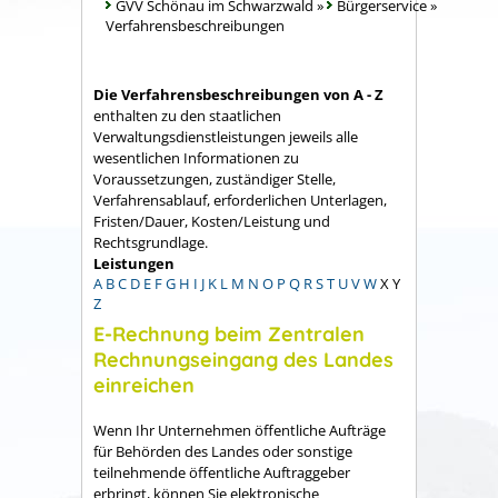
GVV Schönau im Schwarzwald
»
Bürgerservice
»
Verfahrensbeschreibungen
Die Verfahrensbeschreibungen von A - Z
enthalten zu den staatlichen
Verwaltungsdienstleistungen jeweils alle
wesentlichen Informationen zu
Voraussetzungen, zuständiger Stelle,
Verfahrensablauf, erforderlichen Unterlagen,
Fristen/Dauer, Kosten/Leistung und
Rechtsgrundlage.
Leistungen
A
B
C
D
E
F
G
H
I
J
K
L
M
N
O
P
Q
R
S
T
U
V
W
X
Y
Z
E-Rechnung beim Zentralen
Rechnungseingang des Landes
einreichen
Wenn Ihr Unternehmen öffentliche Aufträge
für Behörden des Landes oder sonstige
teilnehmende öffentliche Auftraggeber
erbringt, können Sie elektronische