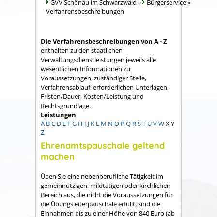
GVV Schönau im Schwarzwald
»
Bürgerservice
»
Verfahrensbeschreibungen
Die Verfahrensbeschreibungen von A - Z
enthalten zu den staatlichen
Verwaltungsdienstleistungen jeweils alle
wesentlichen Informationen zu
Voraussetzungen, zuständiger Stelle,
Verfahrensablauf, erforderlichen Unterlagen,
Fristen/Dauer, Kosten/Leistung und
Rechtsgrundlage.
Leistungen
A
B
C
D
E
F
G
H
I
J
K
L
M
N
O
P
Q
R
S
T
U
V
W
X
Y
Z
Ehrenamtspauschale geltend
machen
Üben Sie eine nebenberufliche Tätigkeit im
gemeinnützigen, mildtätigen oder kirchlichen
Bereich aus, die nicht die Voraussetzungen für
die Übungsleiterpauschale erfüllt, sind die
Einnahmen bis zu einer Höhe von 840 Euro (ab