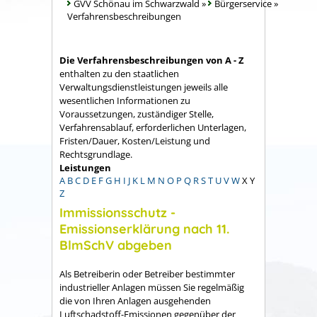
GVV Schönau im Schwarzwald
»
Bürgerservice
»
Verfahrensbeschreibungen
Die Verfahrensbeschreibungen von A - Z
enthalten zu den staatlichen
Verwaltungsdienstleistungen jeweils alle
wesentlichen Informationen zu
Voraussetzungen, zuständiger Stelle,
Verfahrensablauf, erforderlichen Unterlagen,
Fristen/Dauer, Kosten/Leistung und
Rechtsgrundlage.
Leistungen
A
B
C
D
E
F
G
H
I
J
K
L
M
N
O
P
Q
R
S
T
U
V
W
X
Y
Z
Immissionsschutz -
Emissionserklärung nach 11.
BlmSchV abgeben
Als Betreiberin oder Betreiber bestimmter
industrieller Anlagen müssen Sie regelmäßig
die von Ihren Anlagen ausgehenden
Luftschadstoff-Emissionen gegenüber der