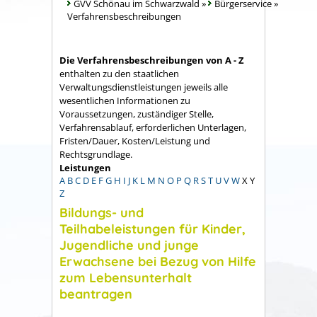
GVV Schönau im Schwarzwald
»
Bürgerservice
»
Verfahrensbeschreibungen
Die Verfahrensbeschreibungen von A - Z
enthalten zu den staatlichen
Verwaltungsdienstleistungen jeweils alle
wesentlichen Informationen zu
Voraussetzungen, zuständiger Stelle,
Verfahrensablauf, erforderlichen Unterlagen,
Fristen/Dauer, Kosten/Leistung und
Rechtsgrundlage.
Leistungen
A
B
C
D
E
F
G
H
I
J
K
L
M
N
O
P
Q
R
S
T
U
V
W
X
Y
Z
Bildungs- und
Teilhabeleistungen für Kinder,
Jugendliche und junge
Erwachsene bei Bezug von Hilfe
zum Lebensunterhalt
beantragen