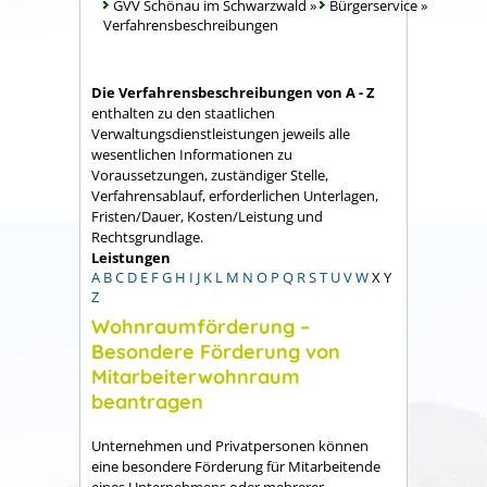
GVV Schönau im Schwarzwald
»
Bürgerservice
»
Verfahrensbeschreibungen
Die Verfahrensbeschreibungen von A - Z
enthalten zu den staatlichen
Verwaltungsdienstleistungen jeweils alle
wesentlichen Informationen zu
Voraussetzungen, zuständiger Stelle,
Verfahrensablauf, erforderlichen Unterlagen,
Fristen/Dauer, Kosten/Leistung und
Rechtsgrundlage.
Leistungen
A
B
C
D
E
F
G
H
I
J
K
L
M
N
O
P
Q
R
S
T
U
V
W
X
Y
Z
Wohnraumförderung –
Besondere Förderung von
Mitarbeiterwohnraum
beantragen
Unternehmen und Privatpersonen können
eine besondere Förderung für Mitarbeitende
eines Unternehmens oder mehrerer