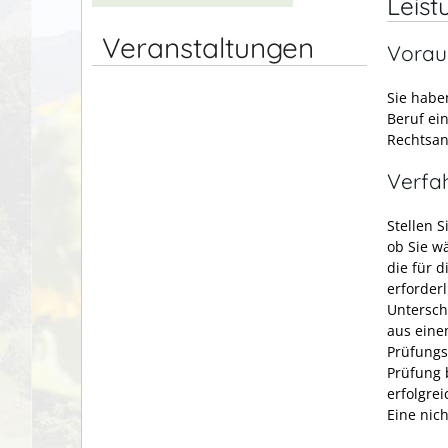
Leist
Veranstaltungen
Vorau
Sie habe
Beruf ei
Rechtsan
Verfa
Stellen 
ob Sie w
die für 
erforderl
Untersch
aus eine
Prüfungs
Prüfung 
erfolgre
Eine nic