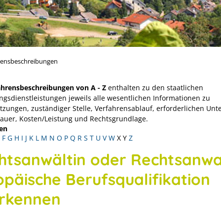
rensbeschreibungen
ahrensbeschreibungen von A - Z
enthalten zu den staatlichen
ngsdienstleistungen jeweils alle wesentlichen Informationen zu
tzungen, zuständiger Stelle, Verfahrensablauf, erforderlichen Unt
Dauer, Kosten/Leistung und Rechtsgrundlage.
en
F
G
H
I
J
K
L
M
N
O
P
Q
R
S
T
U
V
W
X
Y
Z
htsanwältin oder Rechtsanwa
opäische Berufsqualifikation
rkennen