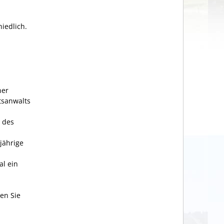
iedlich.
ner
tsanwalts
 des
jährige
al ein
en Sie