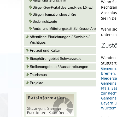
Abfall und Grünschnitt
Wenn Sie
Rechtsan
Bürger-Geo-Portal des Landkreis Lörrach
Abschlus
Bürgerinformationsbroschüre
Sie in D
Bodenrichtwerte
Wenn sic
Amts- und Mitteilungsblatt Schönauer Anzeiger
untersch
öffentliche Einrichtungen / Soziales /
Wichtiges
Zustä
Freizeit und Kultur
Wenden S
Biosphärengebiet Schwarzwald
Stuttgart
Stellenangebote / Ausschreibungen
Gemeinsa
Bremen, 
Tourismus
Niedersa
Projekte
Gemeinsa
Pfalz, S
zur Rech
Gemeinsa
Bayern u
Württem