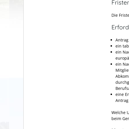
Friste
Die Fris
Erford
Antrag
ein ta
ein Na
europä
ein Na
Mitgli
Abkomm
durchg
Berufs
eine E
Antrag
Welche U
beim Gem