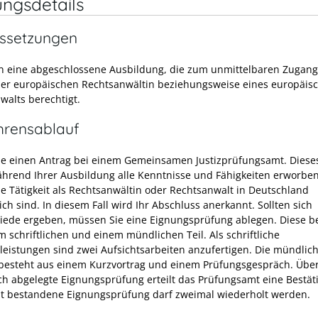
ungsdetails
ssetzungen
n eine abgeschlossene Ausbildung, die zum unmittelbaren Zugan
ner europäischen Rechtsanwältin beziehungsweise eines europäis
walts berechtigt.
hrensablauf
Sie einen Antrag bei einem Gemeinsamen Justizprüfungsamt. Dieses
ährend Ihrer Ausbildung alle Kenntnisse und Fähigkeiten erworbe
die Tätigkeit als Rechtsanwältin oder Rechtsanwalt in Deutschland
ich sind. In diesem Fall wird Ihr Abschluss anerkannt. Sollten sich
iede ergeben, müssen Sie eine Eignungsprüfung ablegen. Diese b
m schriftlichen und einem mündlichen Teil. Als schriftliche
leistungen sind zwei Aufsichtsarbeiten anzufertigen. Die mündlic
besteht aus einem Kurzvortrag und einem Prüfungsgespräch. Über
ich abgelegte Eignungsprüfung erteilt das Prüfungsamt eine Bestät
ht bestandene Eignungsprüfung darf zweimal wiederholt werden.