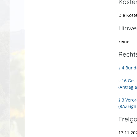
Koste
Die Kost
Hinwe
keine
Recht
§ 4 Bund
§ 16 Ges
(Antrag a
§ 3 Vero
(RAZEign
Freig
17.11.20