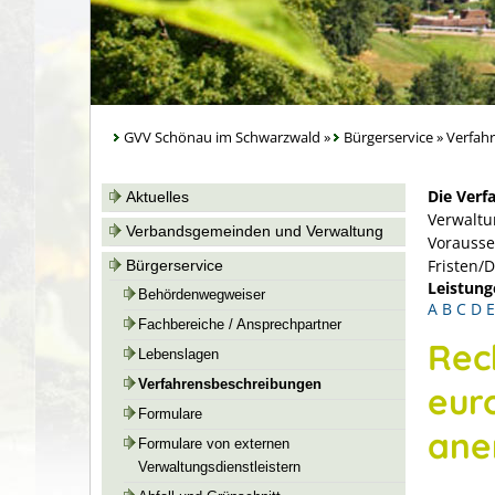
GVV Schönau im Schwarzwald
»
Bürgerservice
»
Verfah
Die Verf
Aktuelles
Verwaltu
Verbandsgemeinden und Verwaltung
Vorausse
Fristen/
Bürgerservice
Leistung
Behördenwegweiser
A
B
C
D
E
Fachbereiche / Ansprechpartner
Rec
Lebenslagen
Verfahrensbeschreibungen
eur
Formulare
ane
Formulare von externen
Verwaltungsdienstleistern