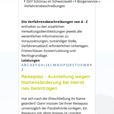
GVV Schönau im Schwarzwald
»
Bürgerservice
»
Verfahrensbeschreibungen
Die Verfahrensbeschreibungen von A - Z
enthalten zu den staatlichen
Verwaltungsdienstleistungen jeweils alle
wesentlichen Informationen zu
Voraussetzungen, zuständiger Stelle,
Verfahrensablauf, erforderlichen Unterlagen,
Fristen/Dauer, Kosten/Leistung und
Rechtsgrundlage.
Leistungen
A
B
C
D
E
F
G
H
I
J
K
L
M
N
O
P
Q
R
S
T
U
V
W
X
Y
Z
Reisepass - Ausstellung wegen
Namensänderung bei Heirat
neu beantragen
Hat sich nach der Eheschließung Ihr Name
geändert? Dann müssen Sie Ihren Reisepass
unverzüglich der Passbehörde vorlegen. Ein
Reisepass mit altem Namen ist ungültig.