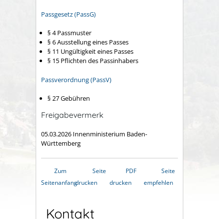
Passgesetz (PassG)
§ 4
Passmuster
§ 6 Ausstellung eines Passes
§ 11 Ungültigkeit eines Passes
§ 15 Pflichten des Passinhabers
Passverordnung (PassV)
§ 27
Gebühren
Freigabevermerk
05.03.2026
Innenministerium Baden-
Württemberg
Zum
Seite
PDF
Seite
Seitenanfang
drucken
drucken
empfehlen
Kontakt