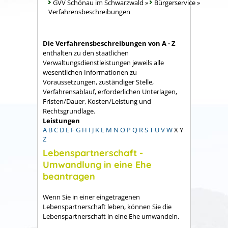
GVV Schönau im Schwarzwald
»
Bürgerservice
»
Verfahrensbeschreibungen
Die Verfahrensbeschreibungen von A - Z
enthalten zu den staatlichen
Verwaltungsdienstleistungen jeweils alle
wesentlichen Informationen zu
Voraussetzungen, zuständiger Stelle,
Verfahrensablauf, erforderlichen Unterlagen,
Fristen/Dauer, Kosten/Leistung und
Rechtsgrundlage.
Leistungen
A
B
C
D
E
F
G
H
I
J
K
L
M
N
O
P
Q
R
S
T
U
V
W
X
Y
Z
Lebenspartnerschaft -
Umwandlung in eine Ehe
beantragen
Wenn Sie in einer eingetragenen
Lebenspartnerschaft leben, können Sie die
Lebenspartnerschaft in eine Ehe umwandeln.