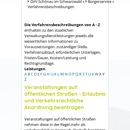
GVV Schönau im Schwarzwald
»
Bürgerservice
»
Verfahrensbeschreibungen
Die Verfahrensbeschreibungen von A - Z
enthalten zu den staatlichen
Verwaltungsdienstleistungen jeweils alle
wesentlichen Informationen zu
Voraussetzungen, zuständiger Stelle,
Verfahrensablauf, erforderlichen Unterlagen,
Fristen/Dauer, Kosten/Leistung und
Rechtsgrundlage.
Leistungen
A
B
C
D
E
F
G
H
I
J
K
L
M
N
O
P
Q
R
S
T
U
V
W
X
Y
Z
Veranstaltungen auf
öffentlichen Straßen - Erlaubnis
und Verkehrsrechtliche
Anordnung beantragen
Veranstaltungen auf öffentlichen Straßen
nehmen diese in der Regel mehr als
verkehrsüblich in Anspruch. Deshalb benötigen