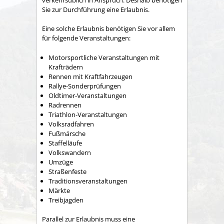
Sie zur Durchführung eine Erlaubnis.
Eine solche Erlaubnis benötigen Sie vor allem
für folgende Vera
n
staltungen:
Motorsportliche Veranstaltungen mit
Krafträdern
Rennen mit Kraftfahrzeugen
Rallye-Sonderprüfungen
Oldtimer-Veranstaltungen
Radrennen
Triathlon
-
V
eranstaltungen
Volksradfahren
Fußmärsche
Staffelläufe
Volkswandern
Umzüge
Straßenfeste
Traditionsveranstaltungen
Märkte
Treibjagden
Parallel zur Erlaubnis muss eine