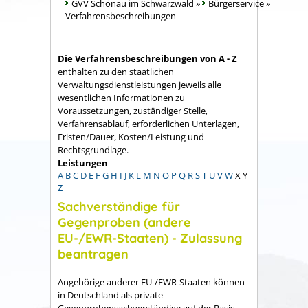
GVV Schönau im Schwarzwald
»
Bürgerservice
»
Verfahrensbeschreibungen
Die Verfahrensbeschreibungen von A - Z
enthalten zu den staatlichen
Verwaltungsdienstleistungen jeweils alle
wesentlichen Informationen zu
Voraussetzungen, zuständiger Stelle,
Verfahrensablauf, erforderlichen Unterlagen,
Fristen/Dauer, Kosten/Leistung und
Rechtsgrundlage.
Leistungen
A
B
C
D
E
F
G
H
I
J
K
L
M
N
O
P
Q
R
S
T
U
V
W
X
Y
Z
Sachverständige für
Gegenproben (andere
EU-/EWR-Staaten) - Zulassung
beantragen
Angehörige anderer EU-/EWR-Staaten können
in Deutschland als private
Gegenprobensachverständige auf der Basis