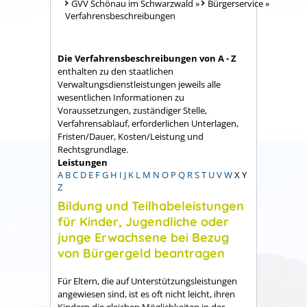
GVV Schönau im Schwarzwald
»
Bürgerservice
»
Verfahrensbeschreibungen
Die Verfahrensbeschreibungen von A - Z
enthalten zu den staatlichen
Verwaltungsdienstleistungen jeweils alle
wesentlichen Informationen zu
Voraussetzungen, zuständiger Stelle,
Verfahrensablauf, erforderlichen Unterlagen,
Fristen/Dauer, Kosten/Leistung und
Rechtsgrundlage.
Leistungen
A
B
C
D
E
F
G
H
I
J
K
L
M
N
O
P
Q
R
S
T
U
V
W
X
Y
Z
Bildung und Teilhabeleistungen
für Kinder, Jugendliche oder
junge Erwachsene bei Bezug
von Bürgergeld beantragen
Für Eltern, die auf Unterstützungsleistungen
angewiesen sind, ist es oft nicht leicht, ihren
Kindern die gleichen Möglichkeiten in der