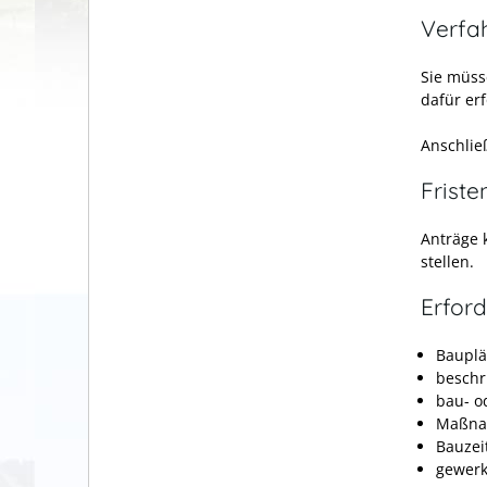
Verfa
Sie müss
dafür er
Anschlie
Friste
Anträge 
stellen.
Erford
Baupl
beschri
bau- o
Maßna
Bauzei
gewer