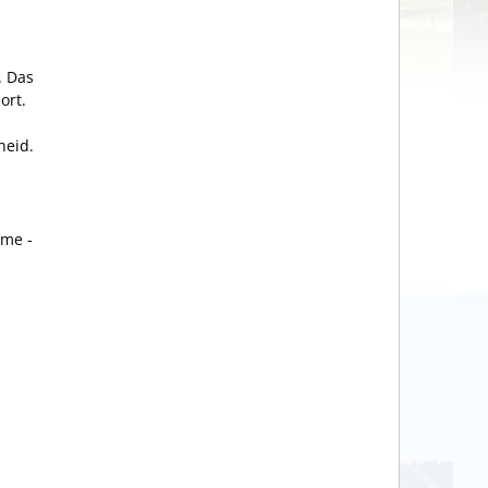
. Das
ort.
heid.
hme -