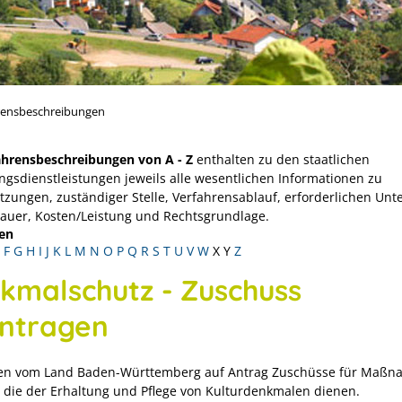
rensbeschreibungen
ahrensbeschreibungen von A - Z
enthalten zu den staatlichen
ngsdienstleistungen jeweils alle wesentlichen Informationen zu
tzungen, zuständiger Stelle, Verfahrensablauf, erforderlichen Unt
Dauer, Kosten/Leistung und Rechtsgrundlage.
en
F
G
H
I
J
K
L
M
N
O
P
Q
R
S
T
U
V
W
X
Y
Z
kmalschutz - Zuschuss
ntragen
en vom Land Baden-Württemberg auf Antrag Zuschüsse für Maß
, die der Erhaltung und Pflege von Kulturdenkmalen dienen.