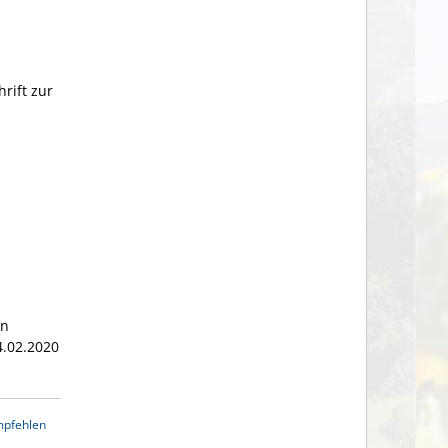
rift zur
en
4.02.2020
mpfehlen