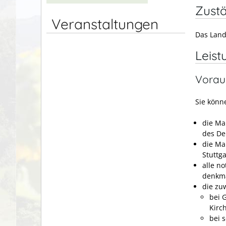
Zustä
Veranstaltungen
Das Land
Leist
Vorau
Sie könn
die Ma
des De
die Ma
Stuttga
alle n
denkma
die zu
bei 
Kirc
bei 