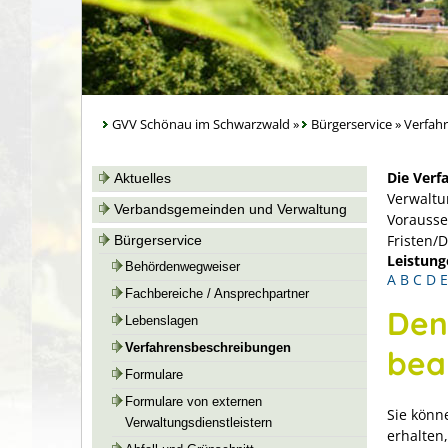
GVV Schönau im Schwarzwald
»
Bürgerservice
»
Verfah
Die Verf
Aktuelles
Verwaltu
Verbandsgemeinden und Verwaltung
Vorausse
Fristen/
Bürgerservice
Leistung
Behördenwegweiser
A
B
C
D
E
Fachbereiche / Ansprechpartner
Den
Lebenslagen
Verfahrensbeschreibungen
bea
Formulare
Formulare von externen
Sie könn
Verwaltungsdienstleistern
erhalten