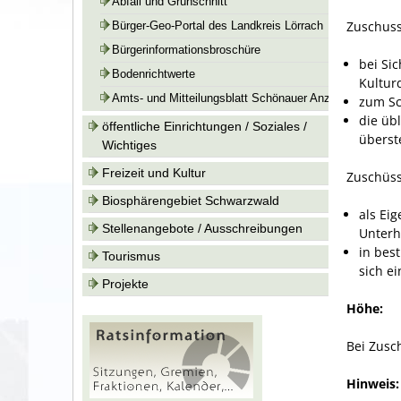
Abfall und Grünschnitt
Zuschuss
Bürger-Geo-Portal des Landkreis Lörrach
Bürgerinformationsbroschüre
bei Si
Bodenrichtwerte
Kultur
Amts- und Mitteilungsblatt Schönauer Anzeiger
zum Sc
die üb
öffentliche Einrichtungen / Soziales /
überst
Wichtiges
Freizeit und Kultur
Zuschüss
Biosphärengebiet Schwarzwald
als Ei
Stellenangebote / Ausschreibungen
Unterh
in bes
Tourismus
sich e
Projekte
Höhe:
Bei Zusc
Hinweis: