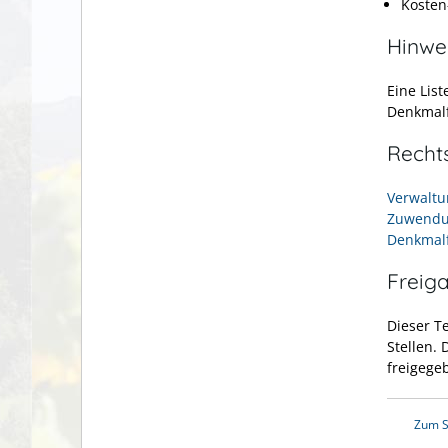
Kosten
Hinwe
Eine List
Denkmalf
Recht
Verwaltu
Zuwendun
Denkmalf
Freig
Dieser T
Stellen.
freigege
Zum S