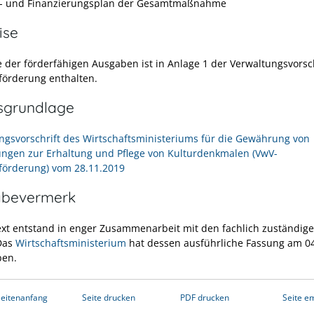
- und Finanzierungsplan der Gesamtmaßnahme
ise
e der förderfähigen Ausgaben ist in Anlage 1 der Verwaltungsvorsch
örderung enthalten.
sgrundlage
ngsvorschrift des Wirtschaftsministeriums für die Gewährung von
gen zur Erhaltung und Pflege von Kulturdenkmalen (VwV-
örderung) vom 28.11.2019
abevermerk
ext entstand in enger Zusammenarbeit mit den fachlich zuständig
 Das
Wirtschaftsministerium
hat dessen ausführliche Fassung am 0
ben.
eitenanfang
Seite drucken
PDF drucken
Seite e