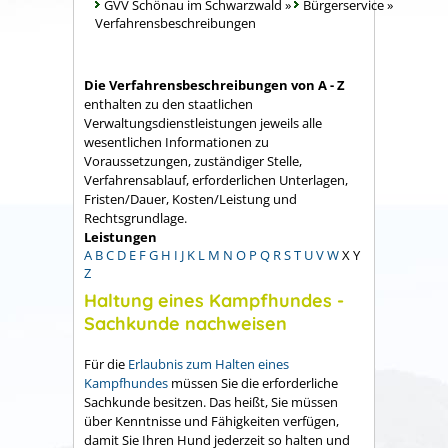
GVV Schönau im Schwarzwald
»
Bürgerservice
»
Verfahrensbeschreibungen
Die Verfahrensbeschreibungen von A - Z
enthalten zu den staatlichen
Verwaltungsdienstleistungen jeweils alle
wesentlichen Informationen zu
Voraussetzungen, zuständiger Stelle,
Verfahrensablauf, erforderlichen Unterlagen,
Fristen/Dauer, Kosten/Leistung und
Rechtsgrundlage.
Leistungen
A
B
C
D
E
F
G
H
I
J
K
L
M
N
O
P
Q
R
S
T
U
V
W
X
Y
Z
Haltung eines Kampfhundes -
Sachkunde nachweisen
Für die
Erlaubnis zum Halten eines
Kampfhundes
müssen Sie die erforderliche
Sachkunde besitzen. Das heißt, Sie müssen
über Kenntnisse und Fähigkeiten verfügen,
damit Sie Ihren Hund jederzeit so halten und