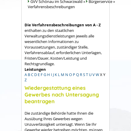
GVV Schönau im Schwarzwald
»
Bürgerservice
»
Verfahrensbeschreibungen
Die Verfahrensbeschreibungen von A - Z
enthalten zu den staatlichen
Verwaltungsdienstleistungen jeweils alle
wesentlichen Informationen zu
Voraussetzungen, zuständiger Stelle,
Verfahrensablauf, erforderlichen Unterlagen,
Fristen/Dauer, Kosten/Leistung und
Rechtsgrundlage.
Leistungen
A
B
C
D
E
F
G
H
I
J
K
L
M
N
O
P
Q
R
S
T
U
V
W
X
Y
Z
Wiedergestattung eines
Gewerbes nach Untersagung
beantragen
Die zuständige Behörde hatte Ihnen die
Ausübung Ihres Gewerbes wegen
Unzuverlässigkeit untersagt. Wenn Sie Ihr
Gewerbe wieder betreiben möchten, müssen