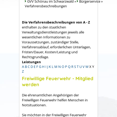
GVV Schönau im Schwarzwald
»
Bürgerservice
»
Verfahrensbeschreibungen
Die Verfahrensbeschreibungen von A - Z
enthalten zu den staatlichen
Verwaltungsdienstleistungen jeweils alle
wesentlichen Informationen zu
Voraussetzungen, zuständiger Stelle,
Verfahrensablauf, erforderlichen Unterlagen,
Fristen/Dauer, Kosten/Leistung und
Rechtsgrundlage.
Leistungen
A
B
C
D
E
F
G
H
I
J
K
L
M
N
O
P
Q
R
S
T
U
V
W
X
Y
Z
Freiwillige Feuerwehr - Mitglied
werden
Die ehrenamtlichen Angehörigen der
Freiwilligen Feuerwehr helfen Menschen in
Notsituationen.
Sie möchten in der Freiwilligen Feuerwehr