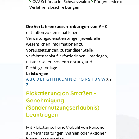
GVV Schönau im Schwarzwald
»
Bürgerservice
»
Verfahrensbeschreibungen
Die Verfahrensbeschreibungen von A - Z
enthalten zu den staatlichen
Verwaltungsdienstleistungen jeweils alle
wesentlichen Informationen zu
Voraussetzungen, zuständiger Stelle,
Verfahrensablauf, erforderlichen Unterlagen,
Fristen/Dauer, Kosten/Leistung und
Rechtsgrundlage.
Leistungen
A
B
C
D
E
F
G
H
I
J
K
L
M
N
O
P
Q
R
S
T
U
V
W
X
Y
Z
Plakatierung an Straßen -
Genehmigung
(Sondernutzungserlaubnis)
beantragen
Mit Plakaten soll eine Vielzahl von Personen
auf Veranstaltungen, Wahlen oder Aktionen
hingewiesen werden.