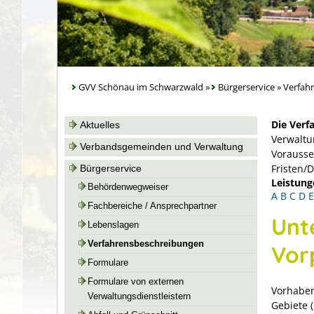
GVV Schönau im Schwarzwald
»
Bürgerservice
»
Verfah
Die Verf
Aktuelles
Verwaltu
Verbandsgemeinden und Verwaltung
Vorausse
Fristen/
Bürgerservice
Leistung
Behördenwegweiser
A
B
C
D
E
Fachbereiche / Ansprechpartner
Unt
Lebenslagen
Verfahrensbeschreibungen
Vor
Formulare
Formulare von externen
Vorhaben
Verwaltungsdienstleistern
Gebiete 