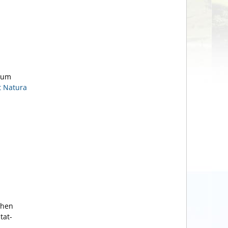
zum
t Natura
chen
tat-