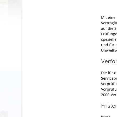
Mit eine
Verträgl
auf die 
Prüfungen
speziell
und für 
Umweltve
Verfa
Die für 
Servicepo
Vorprüfu
Vorprüfu
2000-Ver
Friste