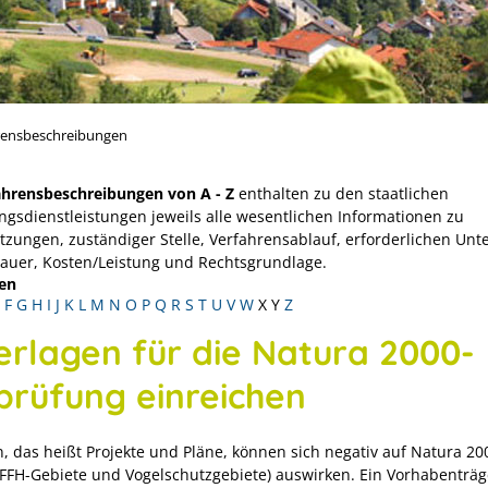
rensbeschreibungen
ahrensbeschreibungen von A - Z
enthalten zu den staatlichen
ngsdienstleistungen jeweils alle wesentlichen Informationen zu
tzungen, zuständiger Stelle, Verfahrensablauf, erforderlichen Unt
Dauer, Kosten/Leistung und Rechtsgrundlage.
en
F
G
H
I
J
K
L
M
N
O
P
Q
R
S
T
U
V
W
X
Y
Z
erlagen für die Natura 2000-
prüfung einreichen
, das heißt Projekte und Pläne, können sich negativ auf Natura 20
(FFH-Gebiete und Vogelschutzgebiete) auswirken. Ein Vorhabenträ