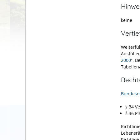
Hinwe
keine
Verti
Weiterfü
Ausfülle
2000
“. B
Tabellen
Recht
Bundesna
§ 34 V
§ 36 P
Richtlin
Lebensrä
Richtlinie