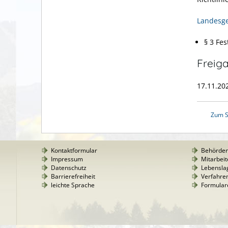
Landesg
§ 3 Fe
Freig
17.11.20
Zum S
Kontaktformular
Behörde
Impressum
Mitarbeit
Datenschutz
Lebensla
Barrierefreiheit
Verfahre
leichte Sprache
Formular