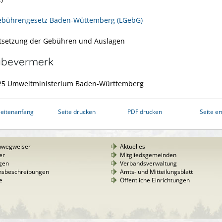
ebührengesetz Baden-Wüttemberg (LGebG)
stsetzung der Gebühren und Auslagen
abevermerk
25
Umweltministerium Baden-Württemberg
eitenanfang
Seite drucken
PDF drucken
Seite e
nwegweiser
Aktuelles
er
Mitgliedsgemeinden
gen
Verbandsverwaltung
nsbeschreibungen
Amts- und Mitteilungsblatt
e
Öffentliche Einrichtungen