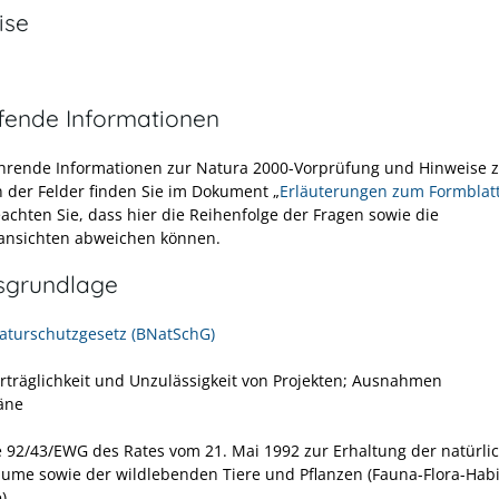
ise
efende Informationen
hrende Informationen zur Natura 2000-Vorprüfung und Hinweise 
n der Felder finden Sie im Dokument „
Erläuterungen zum Formblat
eachten Sie, dass hier die Reihenfolge der Fragen sowie die
ansichten abweichen können.
sgrundlage
turschutzgesetz (BNatSchG)
erträglichkeit und Unzulässigkeit von Projekten; Ausnahmen
läne
ie 92/43/EWG des Rates vom 21. Mai 1992 zur Erhaltung der natürli
ume sowie der wildlebenden Tiere und Pflanzen
(Fauna-Flora-Habi
)