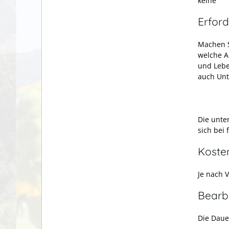
keine
Erford
Machen S
welche A
und Lebe
auch Unt
Die unte
sich bei
Koste
Je nach 
Bearb
Die Daue