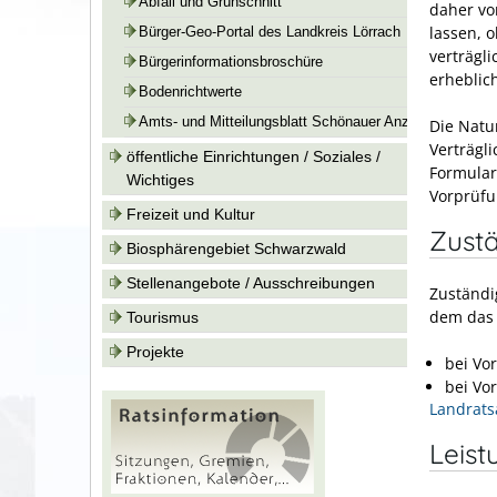
Abfall und Grünschnitt
daher vo
lassen, 
Bürger-Geo-Portal des Landkreis Lörrach
verträgli
Bürgerinformationsbroschüre
erheblic
Bodenrichtwerte
Amts- und Mitteilungsblatt Schönauer Anzeiger
Die Natu
Verträgl
öffentliche Einrichtungen / Soziales /
Formular
Wichtiges
Vorprüfun
Freizeit und Kultur
Zustä
Biosphärengebiet Schwarzwald
Stellenangebote / Ausschreibungen
Zuständi
dem das 
Tourismus
Projekte
bei Vo
bei Vo
Landrats
Leist