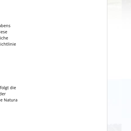
abens
iese
liche
ichtlinie
folgt die
der
he Natura