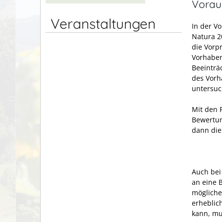
Vorau
Veranstaltungen
In der V
Natura 2
die Vorp
Vorhaben
Beeinträ
des Vorh
untersuc
Mit den 
Bewertun
dann die
Auch bei
an eine 
mögliche
erheblic
kann, mu