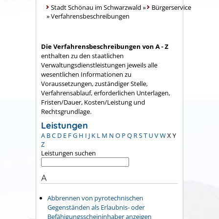
Stadt Schönau im Schwarzwald
»
Bürgerservice
»
Verfahrensbeschreibungen
Die Verfahrensbeschreibungen von A - Z
enthalten zu den staatlichen
Verwaltungsdienstleistungen jeweils alle
wesentlichen Informationen zu
Voraussetzungen, zuständiger Stelle,
Verfahrensablauf, erforderlichen Unterlagen,
Fristen/Dauer, Kosten/Leistung und
Rechtsgrundlage.
Leistungen
A
B
C
D
E
F
G
H
I
J
K
L
M
N
O
P
Q
R
S
T
U
V
W
X
Y
Z
Leistungen suchen
A
Abbrennen von pyrotechnischen
Gegenständen als Erlaubnis- oder
Befähigungsscheininhaber anzeigen