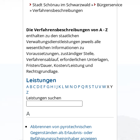
Stadt Schönau im Schwarzwald
»
Bürgerservice
»
Verfahrensbeschreibungen
Die Verfahrensbeschreibungen von A - Z
enthalten zu den staatlichen
Verwaltungsdienstleistungen jeweils alle
wesentlichen Informationen zu
Voraussetzungen, zuständiger Stelle,
Verfahrensablauf, erforderlichen Unterlagen,
Fristen/Dauer, Kosten/Leistung und
Rechtsgrundlage.
Leistungen
A
B
C
D
E
F
G
H
I
J
K
L
M
N
O
P
Q
R
S
T
U
V
W
X
Y
Z
Leistungen suchen
A
Abbrennen von pyrotechnischen
Gegenständen als Erlaubnis- oder
Befähigungsscheininhaber anzeigen