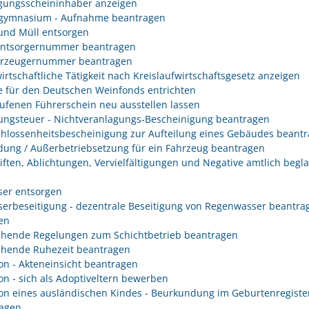
gungsscheininhaber anzeigen
gymnasium - Aufnahme beantragen
 und Müll entsorgen
entsorgernummer beantragen
erzeugernummer beantragen
irtschaftliche Tätigkeit nach Kreislaufwirtschaftsgesetz anzeigen
 für den Deutschen Weinfonds entrichten
ufenen Führerschein neu ausstellen lassen
ungsteuer - Nichtveranlagungs-Bescheinigung beantragen
hlossenheitsbescheinigung zur Aufteilung eines Gebäudes beant
ung / Außerbetriebsetzung für ein Fahrzeug beantragen
iften, Ablichtungen, Vervielfältigungen und Negative amtlich begl
er entsorgen
erbeseitigung - dezentrale Beseitigung von Regenwasser beantra
en
hende Regelungen zum Schichtbetrieb beantragen
hende Ruhezeit beantragen
on - Akteneinsicht beantragen
on - sich als Adoptiveltern bewerben
on eines ausländischen Kindes - Beurkundung im Geburtenregiste
agen