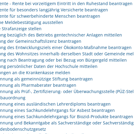
rente - Rente bei vorzeitigem Eintritt in den Ruhestand beantragen
rente für besonders langjährig Versicherte beantragen
rente für schwerbehinderte Menschen beantragen
he Meldebestätigung ausstellen
 Strafanzeige stellen
ng bezüglich des Betriebs gentechnischer Anlagen mitteilen
ng der Gemeinschaftslizenz beantragen
ng des Entwicklungsziels einer Ökokonto-Maßnahme beantragen
ng des Wohnsitzes innerhalb derselben Stadt oder Gemeinde me
ng nach Beantragung oder bei Bezug von Bürgergeld mitteilen
ng persönlicher Daten der Hochschule mitteilen
ngen an die Krankenkasse melden
nnung als gemeinnützige Stiftung beantragen
nnung als Pharmaberater beantragen
nnung als Prüf-, Zertifizierung- oder Überwachungsstelle (PÜZ-Stel
sbauordnung
nnung eines ausländischen Lehrerdiploms beantragen
nnung eines Sachkundelehrgangs für Asbest beantragen
nnung eines Sachkundelehrgangs für Biozid-Produkte beantragen
nnung und Bekanntgabe als Sachverständige oder Sachverständig
desbodenschutzgesetz