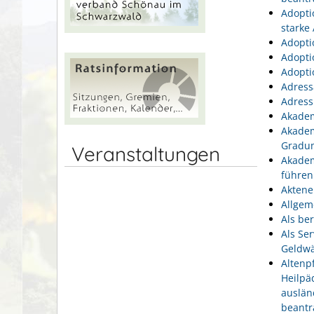
Adopti
starke
Adopti
Adopti
Adopti
Adress
Adress
Akadem
Akadem
Gradu
Veranstaltungen
Akadem
führen
Aktene
Allgem
Als be
Als Se
Geldwä
Altenp
Heilpä
auslän
beantr