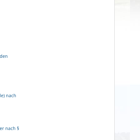
lden
le) nach
er nach §