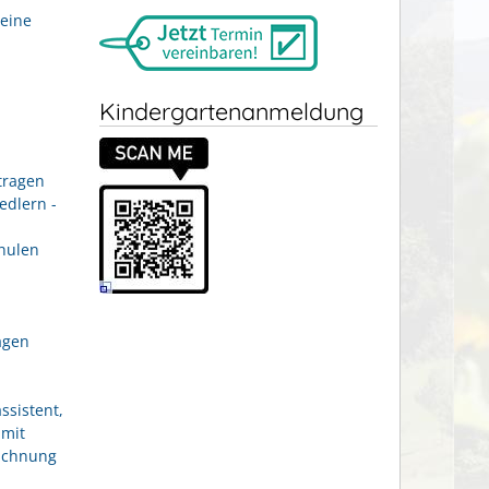
eine
Kindergartenanmeldung
tragen
edlern -
hulen
agen
ssistent,
 mit
eichnung