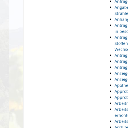
Anfrag
Angabe
Strahl
Anhäng
Antrag
in bes
Antrag
Stoffe
Wechse
Antrag
Antrag
Antrag
Anzeig
Anzeig
Apothe
Approb
Approb
Arbeit
Arbeit
erhöht
Arbeit
Archit