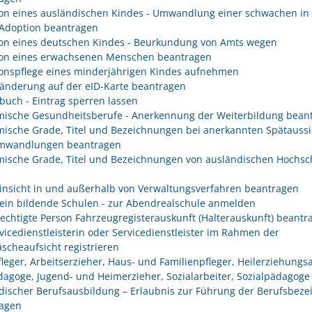
on eines ausländischen Kindes - Umwandlung einer schwachen in 
 Adoption beantragen
on eines deutschen Kindes - Beurkundung von Amts wegen
on eines erwachsenen Menschen beantragen
onspflege eines minderjährigen Kindes aufnehmen
änderung auf der eID-Karte beantragen
buch - Eintrag sperren lassen
ische Gesundheitsberufe - Anerkennung der Weiterbildung bean
ische Grade, Titel und Bezeichnungen bei anerkannten Spätaussi
mwandlungen beantragen
ische Grade, Titel und Bezeichnungen von ausländischen Hochsc
insicht in und außerhalb von Verwaltungsverfahren beantragen
ein bildende Schulen - zur Abendrealschule anmelden
rechtigte Person Fahrzeugregisterauskunft (Halterauskunft) beantr
rvicedienstleisterin oder Servicedienstleister im Rahmen der
scheaufsicht registrieren
fleger, Arbeitserzieher, Haus- und Familienpfleger, Heilerziehungsa
dagoge, Jugend- und Heimerzieher, Sozialarbeiter, Sozialpädagoge
discher Berufsausbildung – Erlaubnis zur Führung der Berufsbez
agen