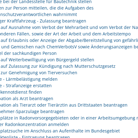
e bei der Landesstelle für Bautechnik stellen
n zur Person mitteilen, die die Aufgaben des
enschutzverantwortlichen wahrnimmt
er Kraftfahrzeug - Zulassung beantragen
 auf Ausnahme vom Verbot der Mehrarbeit und vom Verbot der Na
onderen Fällen, sowie der Art der Arbeit und dem Arbeitstempo
 auf Erlaubnis oder Anzeige der Abgabe/Bereitstellung von gefährl
n und Gemischen nach ChemVerbotsV sowie Änderungsanzeigen be
l der sachkundigen Person
 auf Weiterbewilligung von Bürgergeld stellen
 auf Zulassung zur Kündigung nach Mutterschutzgesetz
 zur Genehmigung von Tierversuchen
e - Lärmbelästigung melden
e - Strafanzeige erstatten
kennotdienst finden
ation als Arzt beantragen
ation als Tierarzt oder Tierärztin aus Drittstaaten beantragen
nehmer-Sparzulage beantragen
splätze in Radonvorsorgegebieten oder in einer Arbeitsumgebung 
er Radonkonzentration anmelden
splatzsuche im Anschluss an Aufenthalte im Bundesgebiet
ektenliste - Eintragung beantragen