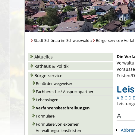
Stadt Schönau im Schwarzwald
»
Bürgerservice
»
Verfa
Die Verf
Aktuelles
Verwaltu
Rathaus & Politik
Vorausse
Bürgerservice
Fristen/
Behördenwegweiser
Lei
Fachbereiche / Ansprechpartner
A
B
C
D
E
Lebenslagen
Leistung
Verfahrensbeschreibungen
A
Formulare
Formulare von externen
Abbren
Verwaltungsdienstleistern