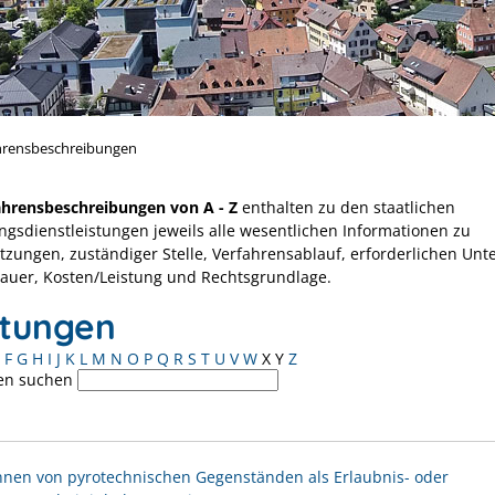
hrensbeschreibungen
ahrensbeschreibungen von A - Z
enthalten zu den staatlichen
ngsdienstleistungen jeweils alle wesentlichen Informationen zu
tzungen, zuständiger Stelle, Verfahrensablauf, erforderlichen Unt
Dauer, Kosten/Leistung und Rechtsgrundlage.
stungen
F
G
H
I
J
K
L
M
N
O
P
Q
R
S
T
U
V
W
X
Y
Z
en suchen
nen von pyrotechnischen Gegenständen als Erlaubnis- oder