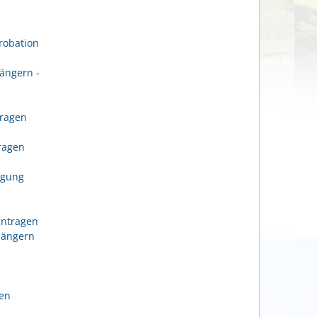
robation
ängern -
tragen
n
tragen
igung
antragen
längern
gen