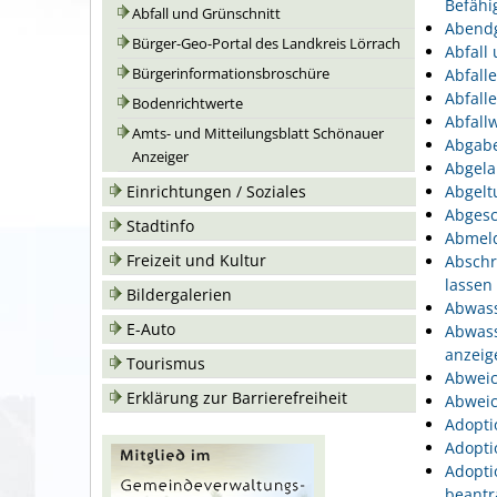
Befähi
Abfall und Grünschnitt
Abend
Bürger-Geo-Portal des Landkreis Lörrach
Abfall
Bürgerinformationsbroschüre
Abfall
Abfall
Bodenrichtwerte
Abfallw
Amts- und Mitteilungsblatt Schönauer
Abgabe
Anzeiger
Abgela
Einrichtungen / Soziales
Abgelt
Abgesc
Stadtinfo
Abmeld
Freizeit und Kultur
Abschr
lassen
Bildergalerien
Abwass
E-Auto
Abwass
anzeig
Tourismus
Abweic
Erklärung zur Barrierefreiheit
Abweic
Adopti
Adopti
Adopti
beantr