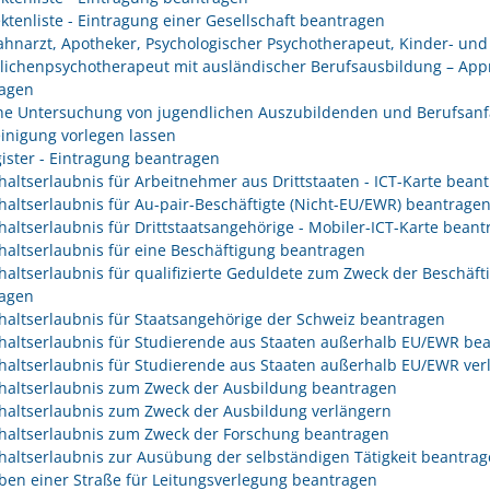
ektenliste - Eintragung einer Gesellschaft beantragen
Zahnarzt, Apotheker, Psychologischer Psychotherapeut, Kinder- und
lichenpsychotherapeut mit ausländischer Berufsausbildung – App
agen
che Untersuchung von jugendlichen Auszubildenden und Berufsanf
inigung vorlegen lassen
gister - Eintragung beantragen
haltserlaubnis für Arbeitnehmer aus Drittstaaten - ICT-Karte bean
haltserlaubnis für Au-pair-Beschäftigte (Nicht-EU/EWR) beantrage
haltserlaubnis für Drittstaatsangehörige - Mobiler-ICT-Karte bean
haltserlaubnis für eine Beschäftigung beantragen
haltserlaubnis für qualifizierte Geduldete zum Zweck der Beschäft
agen
haltserlaubnis für Staatsangehörige der Schweiz beantragen
haltserlaubnis für Studierende aus Staaten außerhalb EU/EWR be
haltserlaubnis für Studierende aus Staaten außerhalb EU/EWR ver
haltserlaubnis zum Zweck der Ausbildung beantragen
haltserlaubnis zum Zweck der Ausbildung verlängern
haltserlaubnis zum Zweck der Forschung beantragen
haltserlaubnis zur Ausübung der selbständigen Tätigkeit beantra
ben einer Straße für Leitungsverlegung beantragen