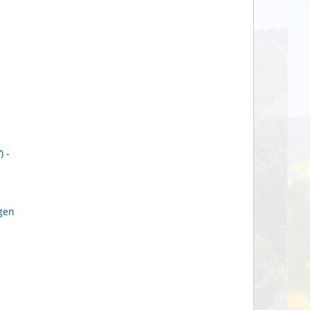
 -
gen