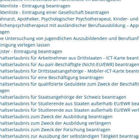
ektenliste - Eintragung beantragen
ektenliste - Eintragung einer Gesellschaft beantragen
Zahnarzt, Apotheker, Psychologischer Psychotherapeut, Kinder- und
lichenpsychotherapeut mit ausländischer Berufsausbildung – App
agen
che Untersuchung von jugendlichen Auszubildenden und Berufsanf
inigung vorlegen lassen
gister - Eintragung beantragen
haltserlaubnis für Arbeitnehmer aus Drittstaaten - ICT-Karte bean
haltserlaubnis für Au-pair-Beschäftigte (Nicht-EU/EWR) beantrage
haltserlaubnis für Drittstaatsangehörige - Mobiler-ICT-Karte bean
haltserlaubnis für eine Beschäftigung beantragen
haltserlaubnis für qualifizierte Geduldete zum Zweck der Beschäft
agen
haltserlaubnis für Staatsangehörige der Schweiz beantragen
haltserlaubnis für Studierende aus Staaten außerhalb EU/EWR be
haltserlaubnis für Studierende aus Staaten außerhalb EU/EWR ver
haltserlaubnis zum Zweck der Ausbildung beantragen
haltserlaubnis zum Zweck der Ausbildung verlängern
haltserlaubnis zum Zweck der Forschung beantragen
haltserlaubnis zur Ausübung der selbständigen Tätigkeit beantra