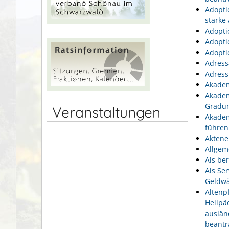
Adopti
starke
Adopti
Adopti
Adopti
Adress
Adress
Akadem
Akadem
Gradu
Veranstaltungen
Akadem
führen
Aktene
Allgem
Als be
Als Se
Geldwä
Altenp
Heilpä
auslän
beantr