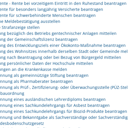
rente - Rente bei vorzeitigem Eintritt in den Ruhestand beantragen
rente für besonders langjährig Versicherte beantragen
rente für schwerbehinderte Menschen beantragen
he Meldebestätigung ausstellen
 Strafanzeige stellen
ng bezüglich des Betriebs gentechnischer Anlagen mitteilen
ng der Gemeinschaftslizenz beantragen
ng des Entwicklungsziels einer Ökokonto-Maßnahme beantragen
ng des Wohnsitzes innerhalb derselben Stadt oder Gemeinde me
ng nach Beantragung oder bei Bezug von Bürgergeld mitteilen
ng persönlicher Daten der Hochschule mitteilen
ngen an die Krankenkasse melden
nnung als gemeinnützige Stiftung beantragen
nnung als Pharmaberater beantragen
nnung als Prüf-, Zertifizierung- oder Überwachungsstelle (PÜZ-Stel
sbauordnung
nnung eines ausländischen Lehrerdiploms beantragen
nnung eines Sachkundelehrgangs für Asbest beantragen
nnung eines Sachkundelehrgangs für Biozid-Produkte beantragen
nnung und Bekanntgabe als Sachverständige oder Sachverständig
desbodenschutzgesetz