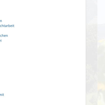
en
chtarbeit
ichen
i
mit