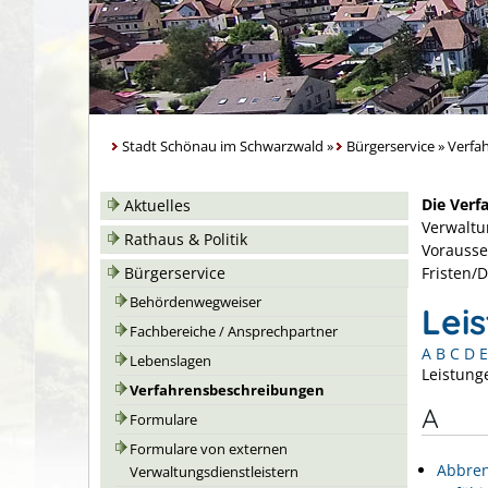
Stadt Schönau im Schwarzwald
»
Bürgerservice
»
Verfa
Die Verf
Aktuelles
Verwaltu
Rathaus & Politik
Vorausse
Bürgerservice
Fristen/
Behördenwegweiser
Lei
Fachbereiche / Ansprechpartner
A
B
C
D
E
Lebenslagen
Leistung
Verfahrensbeschreibungen
A
Formulare
Formulare von externen
Abbren
Verwaltungsdienstleistern