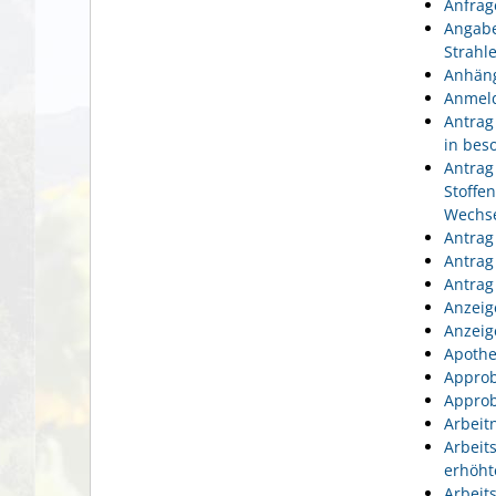
Anfrag
Angabe
Strahl
Anhäng
Anmeld
Antrag
in bes
Antrag
Stoffe
Wechse
Antrag
Antrag
Antrag
Anzeig
Anzeig
Apothe
Approb
Approb
Arbeit
Arbeit
erhöht
Arbeit