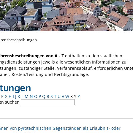
hrensbeschreibungen
ahrensbeschreibungen von A - Z
enthalten zu den staatlichen
ngsdienstleistungen jeweils alle wesentlichen Informationen zu
tzungen, zuständiger Stelle, Verfahrensablauf, erforderlichen Unt
Dauer, Kosten/Leistung und Rechtsgrundlage.
stungen
F
G
H
I
J
K
L
M
N
O
P
Q
R
S
T
U
V
W
X
Y
Z
en suchen
nen von pyrotechnischen Gegenständen als Erlaubnis- oder