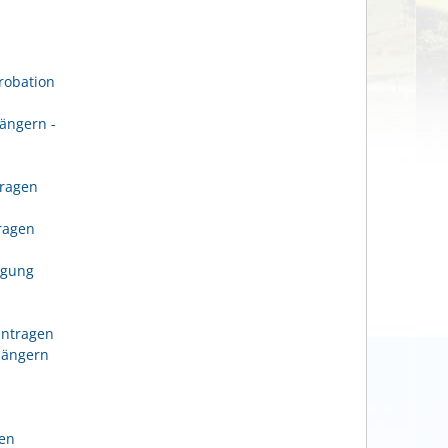
robation
ängern -
tragen
n
tragen
igung
antragen
längern
gen