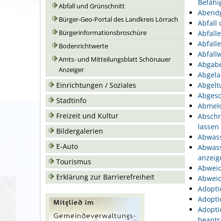
Befähi
Abfall und Grünschnitt
Abend
Bürger-Geo-Portal des Landkreis Lörrach
Abfall
Bürgerinformationsbroschüre
Abfall
Abfall
Bodenrichtwerte
Abfallw
Amts- und Mitteilungsblatt Schönauer
Abgabe
Anzeiger
Abgela
Einrichtungen / Soziales
Abgelt
Abgesc
Stadtinfo
Abmeld
Freizeit und Kultur
Abschr
lassen
Bildergalerien
Abwass
E-Auto
Abwass
anzeig
Tourismus
Abweic
Erklärung zur Barrierefreiheit
Abweic
Adopti
Adopti
Adopti
beantr