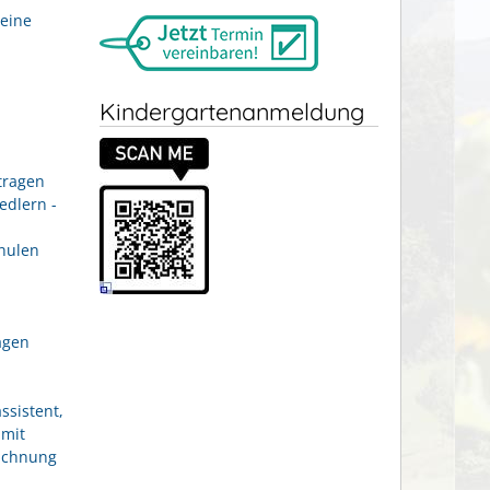
eine
Kindergartenanmeldung
tragen
edlern -
hulen
agen
ssistent,
 mit
eichnung