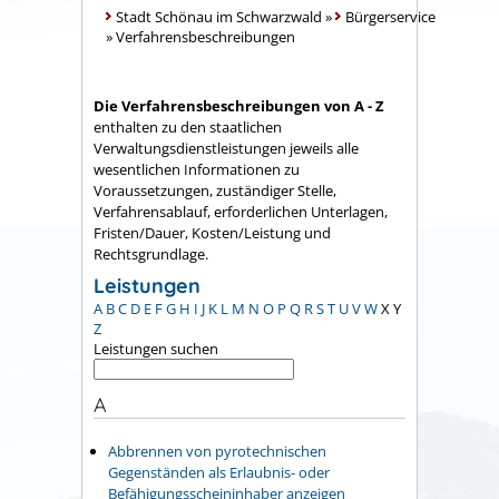
Stadt Schönau im Schwarzwald
»
Bürgerservice
»
Verfahrensbeschreibungen
Die Verfahrensbeschreibungen von A - Z
enthalten zu den staatlichen
Verwaltungsdienstleistungen jeweils alle
wesentlichen Informationen zu
Voraussetzungen, zuständiger Stelle,
Verfahrensablauf, erforderlichen Unterlagen,
Fristen/Dauer, Kosten/Leistung und
Rechtsgrundlage.
Leistungen
A
B
C
D
E
F
G
H
I
J
K
L
M
N
O
P
Q
R
S
T
U
V
W
X
Y
Z
Leistungen suchen
A
Abbrennen von pyrotechnischen
Gegenständen als Erlaubnis- oder
Befähigungsscheininhaber anzeigen