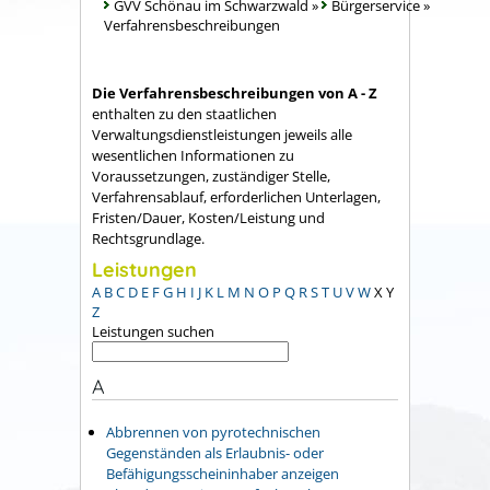
GVV Schönau im Schwarzwald
»
Bürgerservice
»
Verfahrensbeschreibungen
Die Verfahrensbeschreibungen von A - Z
enthalten zu den staatlichen
Verwaltungsdienstleistungen jeweils alle
wesentlichen Informationen zu
Voraussetzungen, zuständiger Stelle,
Verfahrensablauf, erforderlichen Unterlagen,
Fristen/Dauer, Kosten/Leistung und
Rechtsgrundlage.
Leistungen
A
B
C
D
E
F
G
H
I
J
K
L
M
N
O
P
Q
R
S
T
U
V
W
X
Y
Z
Leistungen suchen
A
Abbrennen von pyrotechnischen
Gegenständen als Erlaubnis- oder
Befähigungsscheininhaber anzeigen