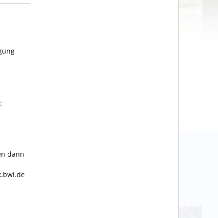
ügung
:
ten dann
x.bwl.de