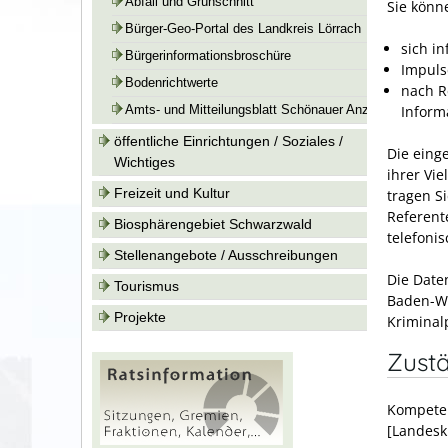
Abfall und Grünschnitt
Sie könn
Bürger-Geo-Portal des Landkreis Lörrach
sich i
Bürgerinformationsbroschüre
Impuls
Bodenrichtwerte
nach R
Inform
Amts- und Mitteilungsblatt Schönauer Anzeiger
öffentliche Einrichtungen / Soziales /
Die eing
Wichtiges
ihrer Vie
Freizeit und Kultur
tragen S
Referent
Biosphärengebiet Schwarzwald
telefonis
Stellenangebote / Ausschreibungen
Die Date
Tourismus
Baden-Wü
Projekte
Kriminal
Zustä
Kompeten
[Landesk