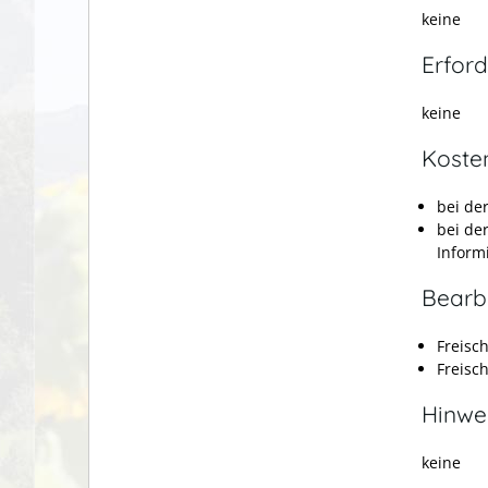
keine
Erford
keine
Koste
bei de
bei de
Inform
Bearb
Freisc
Freisc
Hinwe
keine