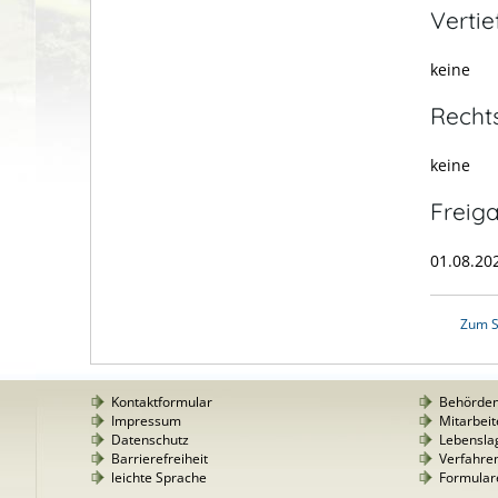
Verti
keine
Recht
keine
Freig
01.08.20
Zum S
Kontaktformular
Behörde
Impressum
Mitarbeit
Datenschutz
Lebensla
Barrierefreiheit
Verfahre
leichte Sprache
Formular