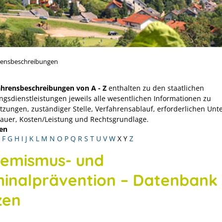
rensbeschreibungen
ahrensbeschreibungen von A - Z
enthalten zu den staatlichen
ngsdienstleistungen jeweils alle wesentlichen Informationen zu
tzungen, zuständiger Stelle, Verfahrensablauf, erforderlichen Unt
Dauer, Kosten/Leistung und Rechtsgrundlage.
en
F
G
H
I
J
K
L
M
N
O
P
Q
R
S
T
U
V
W
X
Y
Z
remismus- und
minalprävention – Datenbank
zen