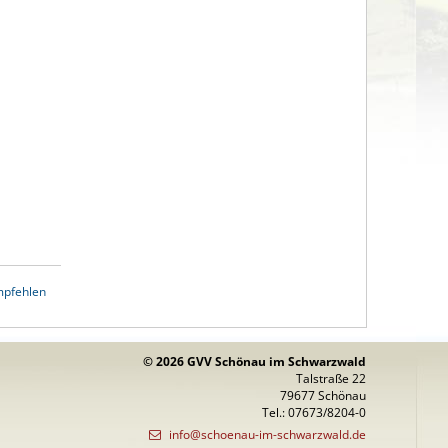
mpfehlen
© 2026 GVV Schönau im Schwarzwald
Talstraße 22
79677 Schönau
Tel.: 07673/8204-0
info@schoenau-im-schwarzwald.de