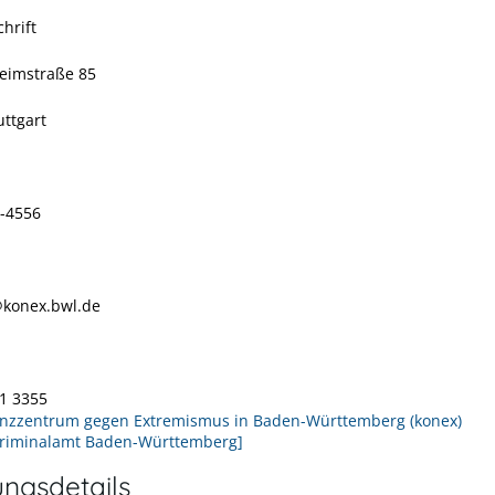
hrift
eimstraße 85
uttgart
-4556
konex.bwl.de
1 3355
zzentrum gegen Extremismus in Baden-Württemberg (konex)
riminalamt Baden-Württemberg]
ungsdetails