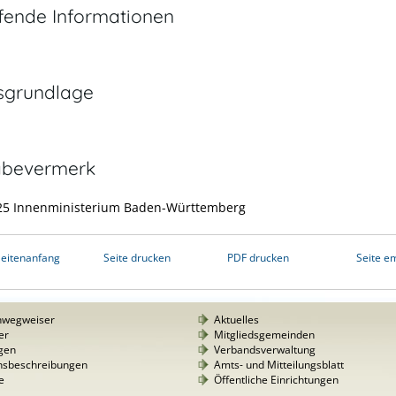
efende Informationen
sgrundlage
abevermerk
25 Innenministerium Baden-Württemberg
eitenanfang
Seite drucken
PDF drucken
Seite e
nwegweiser
Aktuelles
er
Mitgliedsgemeinden
gen
Verbandsverwaltung
nsbeschreibungen
Amts- und Mitteilungsblatt
e
Öffentliche Einrichtungen