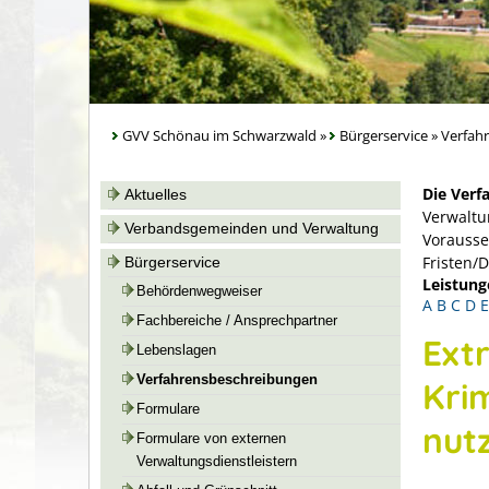
GVV Schönau im Schwarzwald
»
Bürgerservice
»
Verfah
Die Verf
Aktuelles
Verwaltu
Verbandsgemeinden und Verwaltung
Vorausse
Fristen/
Bürgerservice
Leistung
Behördenwegweiser
A
B
C
D
E
Fachbereiche / Ansprechpartner
Ext
Lebenslagen
Verfahrensbeschreibungen
Kri
Formulare
nut
Formulare von externen
Verwaltungsdienstleistern