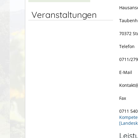
Hausansc
Veranstaltungen
Taubenh
70372 St
Telefon
0711/279
E-Mail
Kontakt@
Fax
0711 540
Kompeten
[Landesk
Leist