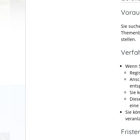
Vorau
Sie such
Themenbe
stellen.
Verfa
Wenn S
Regi
Ansch
ents
Sie 
Dies
eine
Sie kö
veranl
Friste