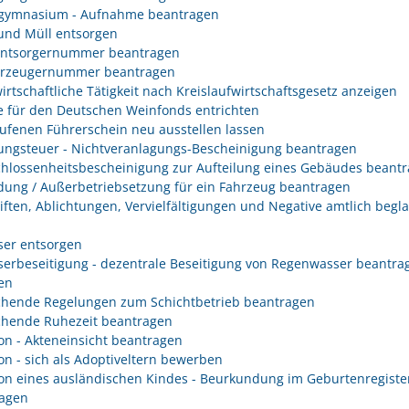
gymnasium - Aufnahme beantragen
 und Müll entsorgen
entsorgernummer beantragen
erzeugernummer beantragen
irtschaftliche Tätigkeit nach Kreislaufwirtschaftsgesetz anzeigen
 für den Deutschen Weinfonds entrichten
ufenen Führerschein neu ausstellen lassen
ungsteuer - Nichtveranlagungs-Bescheinigung beantragen
hlossenheitsbescheinigung zur Aufteilung eines Gebäudes beant
ung / Außerbetriebsetzung für ein Fahrzeug beantragen
iften, Ablichtungen, Vervielfältigungen und Negative amtlich begl
er entsorgen
erbeseitigung - dezentrale Beseitigung von Regenwasser beantra
en
hende Regelungen zum Schichtbetrieb beantragen
hende Ruhezeit beantragen
on - Akteneinsicht beantragen
on - sich als Adoptiveltern bewerben
on eines ausländischen Kindes - Beurkundung im Geburtenregiste
agen