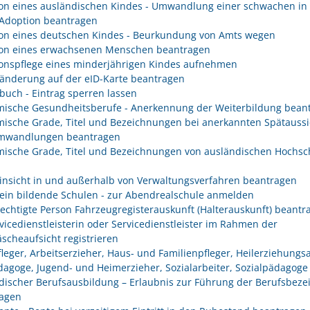
on eines ausländischen Kindes - Umwandlung einer schwachen in 
 Adoption beantragen
on eines deutschen Kindes - Beurkundung von Amts wegen
on eines erwachsenen Menschen beantragen
onspflege eines minderjährigen Kindes aufnehmen
änderung auf der eID-Karte beantragen
buch - Eintrag sperren lassen
ische Gesundheitsberufe - Anerkennung der Weiterbildung bean
ische Grade, Titel und Bezeichnungen bei anerkannten Spätaussi
mwandlungen beantragen
ische Grade, Titel und Bezeichnungen von ausländischen Hochsc
insicht in und außerhalb von Verwaltungsverfahren beantragen
ein bildende Schulen - zur Abendrealschule anmelden
rechtigte Person Fahrzeugregisterauskunft (Halterauskunft) beantr
rvicedienstleisterin oder Servicedienstleister im Rahmen der
scheaufsicht registrieren
fleger, Arbeitserzieher, Haus- und Familienpfleger, Heilerziehungsa
dagoge, Jugend- und Heimerzieher, Sozialarbeiter, Sozialpädagoge
discher Berufsausbildung – Erlaubnis zur Führung der Berufsbez
agen