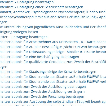
ektenliste - Eintragung beantragen
ektenliste - Eintragung einer Gesellschaft beantragen
Zahnarzt, Apotheker, Psychologischer Psychotherapeut, Kinder- und
lichenpsychotherapeut mit ausländischer Berufsausbildung – App
agen
che Untersuchung von jugendlichen Auszubildenden und Berufsanf
inigung vorlegen lassen
gister - Eintragung beantragen
haltserlaubnis für Arbeitnehmer aus Drittstaaten - ICT-Karte bean
haltserlaubnis für Au-pair-Beschäftigte (Nicht-EU/EWR) beantrage
haltserlaubnis für Drittstaatsangehörige - Mobiler-ICT-Karte bean
haltserlaubnis für eine Beschäftigung beantragen
haltserlaubnis für qualifizierte Geduldete zum Zweck der Beschäft
agen
haltserlaubnis für Staatsangehörige der Schweiz beantragen
haltserlaubnis für Studierende aus Staaten außerhalb EU/EWR be
haltserlaubnis für Studierende aus Staaten außerhalb EU/EWR ver
haltserlaubnis zum Zweck der Ausbildung beantragen
haltserlaubnis zum Zweck der Ausbildung verlängern
haltserlaubnis zum Zweck der Forschung beantragen
haltserlaubnis zur Ausübung der selbständigen Tätigkeit beantra