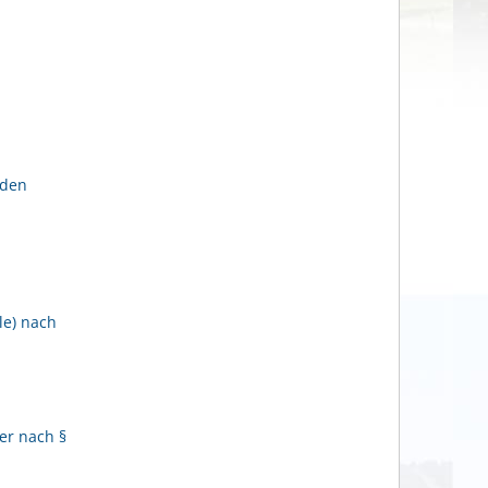
lden
le) nach
er nach §