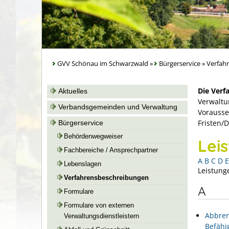
GVV Schönau im Schwarzwald
»
Bürgerservice
»
Verfah
Die Verf
Aktuelles
Verwaltu
Verbandsgemeinden und Verwaltung
Vorausse
Fristen/
Bürgerservice
Behördenwegweiser
Lei
Fachbereiche / Ansprechpartner
A
B
C
D
E
Lebenslagen
Leistung
Verfahrensbeschreibungen
A
Formulare
Formulare von externen
Abbren
Verwaltungsdienstleistern
Befähi