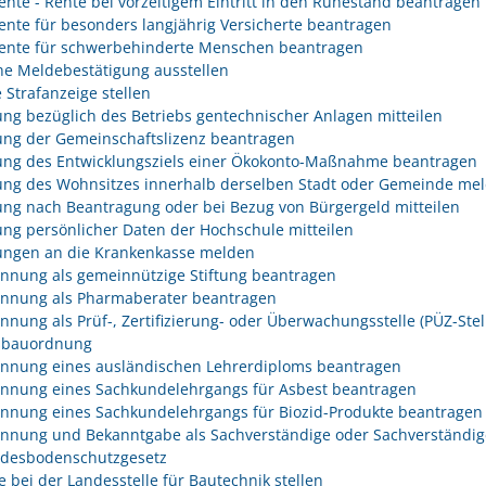
rente - Rente bei vorzeitigem Eintritt in den Ruhestand beantragen
rente für besonders langjährig Versicherte beantragen
rente für schwerbehinderte Menschen beantragen
he Meldebestätigung ausstellen
 Strafanzeige stellen
ng bezüglich des Betriebs gentechnischer Anlagen mitteilen
ng der Gemeinschaftslizenz beantragen
ng des Entwicklungsziels einer Ökokonto-Maßnahme beantragen
ng des Wohnsitzes innerhalb derselben Stadt oder Gemeinde me
ng nach Beantragung oder bei Bezug von Bürgergeld mitteilen
ng persönlicher Daten der Hochschule mitteilen
ngen an die Krankenkasse melden
nnung als gemeinnützige Stiftung beantragen
nnung als Pharmaberater beantragen
nnung als Prüf-, Zertifizierung- oder Überwachungsstelle (PÜZ-Stel
sbauordnung
nnung eines ausländischen Lehrerdiploms beantragen
nnung eines Sachkundelehrgangs für Asbest beantragen
nnung eines Sachkundelehrgangs für Biozid-Produkte beantragen
nnung und Bekanntgabe als Sachverständige oder Sachverständig
desbodenschutzgesetz
e bei der Landesstelle für Bautechnik stellen