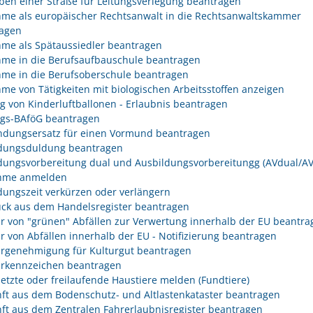
ben einer Straße für Leitungsverlegung beantragen
me als europäischer Rechtsanwalt in die Rechtsanwaltskammer
agen
me als Spätaussiedler beantragen
me in die Berufsaufbauschule beantragen
me in die Berufsoberschule beantragen
me von Tätigkeiten mit biologischen Arbeitsstoffen anzeigen
eg von Kinderluftballonen - Erlaubnis beantragen
egs-BAföG beantragen
dungsersatz für einen Vormund beantragen
dungsduldung beantragen
dungsvorbereitung dual und Ausbildungsvorbereitungg (AVdual/AV)
ahme anmelden
dungszeit verkürzen oder verlängern
ck aus dem Handelsregister beantragen
r von "grünen" Abfällen zur Verwertung innerhalb der EU beantra
r von Abfällen innerhalb der EU - Notifizierung beantragen
rgenehmigung für Kulturgut beantragen
rkennzeichen beantragen
etzte oder freilaufende Haustiere melden (Fundtiere)
ft aus dem Bodenschutz- und Altlastenkataster beantragen
ft aus dem Zentralen Fahrerlaubnisregister beantragen