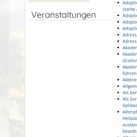
Adopti
starke
Veranstaltungen
Adopti
Adopti
Adopti
Adress
Adress
Akadem
Akadem
Gradu
Akadem
führen
Aktene
Allgem
Als be
Als Se
Geldwä
Altenp
Heilpä
auslän
beantr