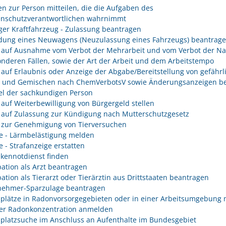
n zur Person mitteilen, die die Aufgaben des
enschutzverantwortlichen wahrnimmt
er Kraftfahrzeug - Zulassung beantragen
ung eines Neuwagens (Neuzulassung eines Fahrzeugs) beantrag
 auf Ausnahme vom Verbot der Mehrarbeit und vom Verbot der Na
onderen Fällen, sowie der Art der Arbeit und dem Arbeitstempo
 auf Erlaubnis oder Anzeige der Abgabe/Bereitstellung von gefährl
n und Gemischen nach ChemVerbotsV sowie Änderungsanzeigen be
l der sachkundigen Person
 auf Weiterbewilligung von Bürgergeld stellen
 auf Zulassung zur Kündigung nach Mutterschutzgesetz
 zur Genehmigung von Tierversuchen
e - Lärmbelästigung melden
e - Strafanzeige erstatten
kennotdienst finden
ation als Arzt beantragen
ation als Tierarzt oder Tierärztin aus Drittstaaten beantragen
nehmer-Sparzulage beantragen
splätze in Radonvorsorgegebieten oder in einer Arbeitsumgebung 
er Radonkonzentration anmelden
splatzsuche im Anschluss an Aufenthalte im Bundesgebiet