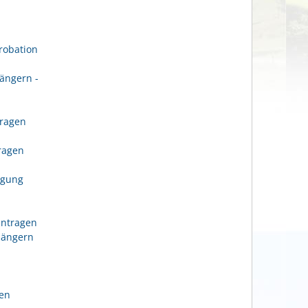
robation
ängern -
tragen
n
tragen
igung
antragen
längern
gen