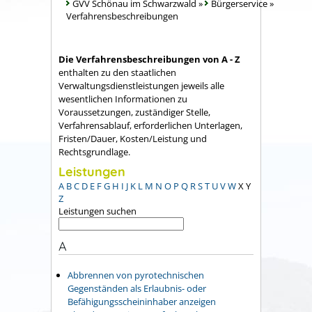
GVV Schönau im Schwarzwald
»
Bürgerservice
»
Verfahrensbeschreibungen
Die Verfahrensbeschreibungen von A - Z
enthalten zu den staatlichen
Verwaltungsdienstleistungen jeweils alle
wesentlichen Informationen zu
Voraussetzungen, zuständiger Stelle,
Verfahrensablauf, erforderlichen Unterlagen,
Fristen/Dauer, Kosten/Leistung und
Rechtsgrundlage.
Leistungen
A
B
C
D
E
F
G
H
I
J
K
L
M
N
O
P
Q
R
S
T
U
V
W
X
Y
Z
Leistungen suchen
A
Abbrennen von pyrotechnischen
Gegenständen als Erlaubnis- oder
Befähigungsscheininhaber anzeigen