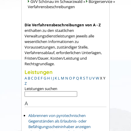
GVV Schönau im Schwarzwald
»
Bürgerservice
»
Verfahrensbeschreibungen
Die Verfahrensbeschreibungen von A - Z
enthalten zu den staatlichen
Verwaltungsdienstleistungen jeweils alle
wesentlichen Informationen zu
Voraussetzungen, zuständiger Stelle,
Verfahrensablauf, erforderlichen Unterlagen,
Fristen/Dauer, Kosten/Leistung und
Rechtsgrundlage.
Leistungen
A
B
C
D
E
F
G
H
I
J
K
L
M
N
O
P
Q
R
S
T
U
V
W
X
Y
Z
Leistungen suchen
A
Abbrennen von pyrotechnischen
Gegenständen als Erlaubnis- oder
Befähigungsscheininhaber anzeigen