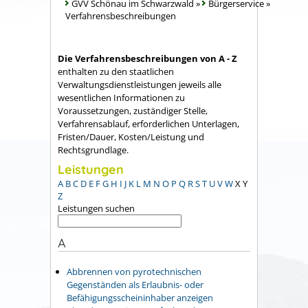
GVV Schönau im Schwarzwald
»
Bürgerservice
»
Verfahrensbeschreibungen
Die Verfahrensbeschreibungen von A - Z
enthalten zu den staatlichen
Verwaltungsdienstleistungen jeweils alle
wesentlichen Informationen zu
Voraussetzungen, zuständiger Stelle,
Verfahrensablauf, erforderlichen Unterlagen,
Fristen/Dauer, Kosten/Leistung und
Rechtsgrundlage.
Leistungen
A
B
C
D
E
F
G
H
I
J
K
L
M
N
O
P
Q
R
S
T
U
V
W
X
Y
Z
Leistungen suchen
A
Abbrennen von pyrotechnischen
Gegenständen als Erlaubnis- oder
Befähigungsscheininhaber anzeigen