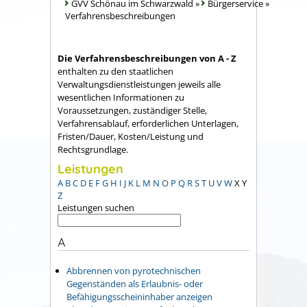
GVV Schönau im Schwarzwald
»
Bürgerservice
»
Verfahrensbeschreibungen
Die Verfahrensbeschreibungen von A - Z
enthalten zu den staatlichen
Verwaltungsdienstleistungen jeweils alle
wesentlichen Informationen zu
Voraussetzungen, zuständiger Stelle,
Verfahrensablauf, erforderlichen Unterlagen,
Fristen/Dauer, Kosten/Leistung und
Rechtsgrundlage.
Leistungen
A
B
C
D
E
F
G
H
I
J
K
L
M
N
O
P
Q
R
S
T
U
V
W
X
Y
Z
Leistungen suchen
A
Abbrennen von pyrotechnischen
Gegenständen als Erlaubnis- oder
Befähigungsscheininhaber anzeigen