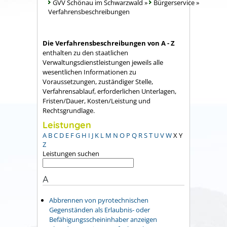
GVV Schönau im Schwarzwald
»
Bürgerservice
»
Verfahrensbeschreibungen
Die Verfahrensbeschreibungen von A - Z
enthalten zu den staatlichen
Verwaltungsdienstleistungen jeweils alle
wesentlichen Informationen zu
Voraussetzungen, zuständiger Stelle,
Verfahrensablauf, erforderlichen Unterlagen,
Fristen/Dauer, Kosten/Leistung und
Rechtsgrundlage.
Leistungen
A
B
C
D
E
F
G
H
I
J
K
L
M
N
O
P
Q
R
S
T
U
V
W
X
Y
Z
Leistungen suchen
A
Abbrennen von pyrotechnischen
Gegenständen als Erlaubnis- oder
Befähigungsscheininhaber anzeigen