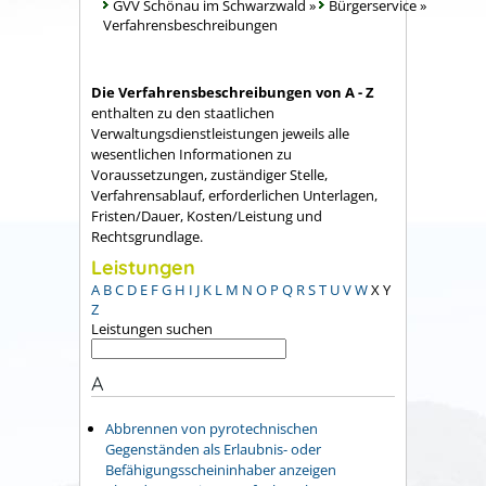
GVV Schönau im Schwarzwald
»
Bürgerservice
»
Verfahrensbeschreibungen
Die Verfahrensbeschreibungen von A - Z
enthalten zu den staatlichen
Verwaltungsdienstleistungen jeweils alle
wesentlichen Informationen zu
Voraussetzungen, zuständiger Stelle,
Verfahrensablauf, erforderlichen Unterlagen,
Fristen/Dauer, Kosten/Leistung und
Rechtsgrundlage.
Leistungen
A
B
C
D
E
F
G
H
I
J
K
L
M
N
O
P
Q
R
S
T
U
V
W
X
Y
Z
Leistungen suchen
A
Abbrennen von pyrotechnischen
Gegenständen als Erlaubnis- oder
Befähigungsscheininhaber anzeigen